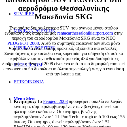
αεροδρόμιο Θεσσαλονίκης
SUV JEEP
Μακεδονία SKG
Ένα από τα δημοφιλέστερα SUV του ανανεωμένου στόλου
ΜΙΝΙΒΑΝ 7ΘΕΣΕΩΝ
ενοικίασης της εταιρείας μας
rentacarthessalonikiairport.com
στην
περιοχή του αεροδρομίου Μακεδονία SKG είναι το NEO
PEUGEOT 2008
. Αυτό το συμπαγές crossover δεν είναι μόνο
ΜΙΝΙΒΑΝ 9ΘΕΣΕΩΝ
κομψό, αλλά είναι επίσης πρακτικό, αξιόπιστο και ασφαλές.
Συνδυάζοντας την ευελιξία ενός supermini για οδήγηση σε αστικό
περιβάλλον και την ανθεκτικότητα ενός 4×4 για δυσπρόσιτες
διαδρομές, το Peugeot 2008 είναι ένα από τα πιο δημοφιλή compact
PRESS ROOM
crossover και θα δικαιώσει απόλυτα την επιλογή σας για ενοικίαση
από την i-rent a car.
ΕΠΙΚΟΙΝΩΝΙΑ
Χαρακτηριστικά και Πλεονεκτήματα για την ενοικίαση
αυτοκινήτου SUV Peugeot
Menu
Menu
Κινητήρας:
Το
Peugeot 2008
προσφέρει ποικιλία επιλογών
κινητήρα, συμπεριλαμβανομένων των βενζίνης, diesel και
ηλεκτρικών εκδόσεων. Οι κινητήρες βενζίνης
περιλαμβάνουν έναν 1.2L PureTech με ισχύ από 100 έως 155
ίππους. Οι κινητήρες diesel περιλαμβάνουν έναν 1.5L
BlueHDi με ισχύ 100 και 130 ίππους. Υπάρχει επίσης