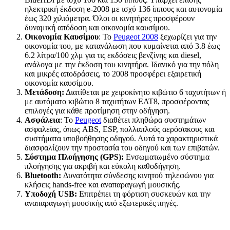
ηλεκτρική έκδοση e-2008 με ισχύ 136 ίππους και αυτονομία
έως 320 χιλιόμετρα. Όλοι οι κινητήρες προσφέρουν
δυναμική απόδοση και οικονομία καυσίμου.
Οικονομία Καυσίμου
: Το
Peugeot 2008
ξεχωρίζει για την
οικονομία του, με κατανάλωση που κυμαίνεται από 3.8 έως
6.2 λίτρα/100 χλμ για τις εκδόσεις βενζίνης και diesel,
ανάλογα με την έκδοση του κινητήρα. Ιδανικό για την πόλη
και μικρές αποδράσεις, το 2008 προσφέρει εξαιρετική
οικονομία καυσίμου.
Μετάδοση:
Διατίθεται με χειροκίνητο κιβώτιο 6 ταχυτήτων ή
με αυτόματο κιβώτιο 8 ταχυτήτων EAT8, προσφέροντας
επιλογές για κάθε προτίμηση στην οδήγηση.
Ασφάλεια
: Το
Peugeot
διαθέτει πληθώρα συστημάτων
ασφαλείας, όπως ABS, ESP, πολλαπλούς αερόσακους και
συστήματα υποβοήθησης οδηγού. Αυτά τα χαρακτηριστικά
διασφαλίζουν την προστασία του οδηγού και των επιβατών.
Σύστημα Πλοήγησης (GPS):
Ενσωματωμένο σύστημα
πλοήγησης για ακριβή και εύκολη καθοδήγηση.
Bluetooth:
Δυνατότητα σύνδεσης κινητού τηλεφώνου για
κλήσεις hands-free και αναπαραγωγή μουσικής.
Υποδοχή USB:
Επιτρέπει τη φόρτιση συσκευών και την
αναπαραγωγή μουσικής από εξωτερικές πηγές.
Διαδικασία Ενοικίασης SUV Peugeot