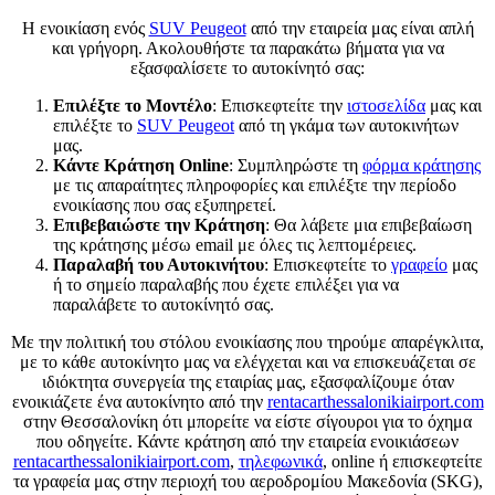
Η ενοικίαση ενός
SUV Peugeot
από την εταιρεία μας είναι απλή
και γρήγορη. Ακολουθήστε τα παρακάτω βήματα για να
εξασφαλίσετε το αυτοκίνητό σας:
Επιλέξτε το Μοντέλο
: Επισκεφτείτε την
ιστοσελίδα
μας και
επιλέξτε το
SUV Peugeot
από τη γκάμα των αυτοκινήτων
μας.
Κάντε Κράτηση Online
: Συμπληρώστε τη
φόρμα κράτησης
με τις απαραίτητες πληροφορίες και επιλέξτε την περίοδο
ενοικίασης που σας εξυπηρετεί.
Επιβεβαιώστε την Κράτηση
: Θα λάβετε μια επιβεβαίωση
της κράτησης μέσω email με όλες τις λεπτομέρειες.
Παραλαβή του Αυτοκινήτου
: Επισκεφτείτε το
γραφείο
μας
ή το σημείο παραλαβής που έχετε επιλέξει για να
παραλάβετε το αυτοκίνητό σας.
Με την πολιτική του στόλου ενοικίασης που τηρούμε απαρέγκλιτα,
με το κάθε αυτοκίνητο μας να ελέγχεται και να επισκευάζεται σε
ιδιόκτητα συνεργεία της εταιρίας μας, εξασφαλίζουμε όταν
ενοικιάζετε ένα αυτοκίνητο από την
rentacarthessalonikiairport.com
στην Θεσσαλονίκη ότι μπορείτε να είστε σίγουροι για το όχημα
που οδηγείτε. Κάντε κράτηση από την εταιρεία ενοικιάσεων
rentacarthessalonikiairport.com
,
τηλεφωνικά
, online ή επισκεφτείτε
τα γραφεία μας στην περιοχή του αεροδρομίου Μακεδονία (SKG),