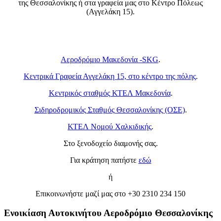
της Θεσσαλονίκης ή στα γραφεία μας στο Κέντρο Πόλεως
(Αγγελάκη 15).
Παραδίδουμε και παραλαμβάνουμε το αυτοκίνητο που
επιθυμείτε στα εξής σημεία:
Αεροδρόμιο Μακεδονία -SKG
.
Κεντρικά Γραφεία Αγγελάκη 15, στο κέντρο της πόλης
.
Κεντρικός σταθμός ΚΤΕΛ Μακεδονία
.
Σιδηροδρομικός Σταθμός Θεσσαλονίκης (ΟΣΕ)
.
ΚΤΕΛ Νομού Χαλκιδικής
.
Στο ξενοδοχείο διαμονής σας.
Για κράτηση πατήστε
εδώ
ή
Επικοινωνήστε μαζί μας στο +30 2310 234 150
Ενοικίαση Αυτοκινήτου Αεροδρόμιο Θεσσαλονίκης