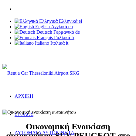
Τηλ: +30 6937 203 703
Ελληνικά
Ελληνικά
el
English
Αγγλικά
en
Deutsch
Γερμανικά
de
Français
Γαλλικά
fr
Italiano
Ιταλικά
it
Rent a Car Thessaloniki Airport
ΑΡΧΙΚΗ
ΣΤΟΛΟΣ
Οικονομική Ενοικίαση
ΑΥΤΟΜΑΤΑ ΑΥΤΟΚΙΝΗΤΑ
αυτοκινήτου SUV PEUGEOT στο