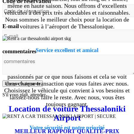
Code de réservation
même en haute saison. Nous offrons d’excellents
véhicules à des prix très abordables et raisonnables.
Nous sommes le meilleur choix pour la location de
E-mail
voitures à l’aéroport de Thessalonique.
Service excellent et amical
commentaires
Profitez d’un service que vous n’oublierez jamais en
choisissant notre entreprise. Nous sommes
passionnés par ce que nous faisons et cela se voit
dans chaque transaction que vous faites avec nous.
Envoyer la demande
Choisissez le véhicule qui convient à vos besoins et
S'il vous plaît, attendez...
laissez-nous faire le reste. Avec nous, vous êtes
toujours gagnant.
Location de voiture Thessaloniki
Airport
Votre sécurité est notre priorité
MEILLEUR RAPPORT QUALITÉ-PRIX