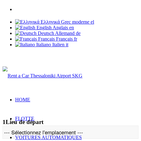
Téléphone: +30 6937 203 703
Ελληνικά
Grec moderne
el
English
Anglais
en
Deutsch
Allemand
de
Français
Français
fr
Italiano
Italien
it
Rent a Car Thessaloniki Airport
HOME
FLOTTE
1
Lieu de départ
VOITURES AUTOMATIQUES