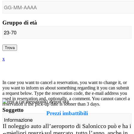
Gruppo di età
Trova
Annulla / Cambia prenotazione
x
Annulla / Cambia prenotazione
In case you want to cancel a reservation, you want to change it, or
you want to inform us about something regarding it you can submit
a request below. Type the reservation code, the e-mail address you
used in reservation and, optionally, a comment. You cannot cancel a
reservation if the pick-up date is sooner than 3 days.
Soggetto
Prezzi imbattibili
Il noleggio auto all’aeroporto di Salonicco può e ha i
migliori prezzi sul mercato, tutto l’anno, anche in