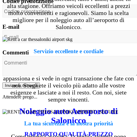
Codice prenotazione
alta stagione. Offriamo veicoli eccellenti a prezzi
molto convenienti e ragionevoli. Siamo la scelta
migliore per il noleggio auto all’aeroporto di
E-mail
Salonicco.
Servizio eccellente e cordiale
Commenti
Scegliendo la nostra azienda, godrete di un servizio
che non dimenticherete mai. Quello che facciamo ci
appassiona e si vede in ogni transazione che fate con
noi. Scegliete il veicolo più adatto alle vostre
Inviare la richiesta
esigenze e lasciate a noi il resto. Con noi, siete
Attendere prego...
sempre vincenti.
Noleggio auto Aeroporto di
Salonicco
La tua sicurezza è la nostra priorità
RAPPORTO QUALITÀ-PREZZO
Come priorità assoluta, la nostra azienda pone