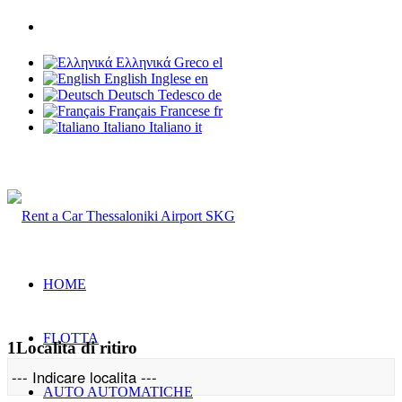
Telefono: +30 6937 203 703
Ελληνικά
Greco
el
English
Inglese
en
Deutsch
Tedesco
de
Français
Francese
fr
Italiano
Italiano
it
Rent a Car Thessaloniki Airport
HOME
FLOTTA
1
Localita di ritiro
AUTO AUTOMATICHE