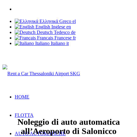
Telefono: +30 6937 203 703
Ελληνικά
Greco
el
English
Inglese
en
Deutsch
Tedesco
de
Français
Francese
fr
Italiano
Italiano
it
Rent a Car Thessaloniki Airport
HOME
FLOTTA
Noleggio di auto automatica
all’Aeroporto di Salonicco
AUTO AUTOMATICHE