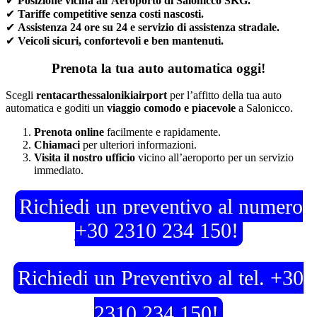
✔
Posizione vicina all’Aeroporto di Salonicco SKG.
✔
Tariffe competitive senza costi nascosti.
✔
Assistenza 24 ore su 24 e servizio di assistenza stradale.
✔
Veicoli sicuri, confortevoli e ben mantenuti.
Prenota la tua auto automatica oggi!
Scegli
rentacarthessalonikiairport
per l’affitto della tua auto
automatica e goditi un
viaggio comodo e piacevole
a Salonicco.
Prenota online
facilmente e rapidamente.
Chiamaci
per ulteriori informazioni.
Visita il nostro ufficio
vicino all’aeroporto per un servizio
immediato.
Richiedi un preventivo al numero
+30 2310 234 150!
Richiedi un Preventivo al tel. +30
2310 234 150!