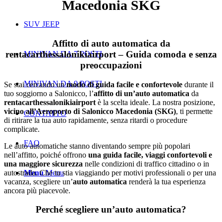
Macedonia SKG
SUV JEEP
Affitto di auto automatica da
rentacarthessalonikiairport – Guida comoda e senza
MINIVAN DA 7 POSTI
preoccupazioni
MINIVAN DA 9 POSTI
Se stai cercando un
modo di guida facile e confortevole
durante il
tuo soggiorno a Salonicco, l’
affitto di un’auto automatica
da
rentacarthessalonikiairport
è la scelta ideale. La nostra posizione,
vicino all’Aeroporto di Salonicco Macedonia (SKG)
, ti permette
CONTATTO
di ritirare la tua auto rapidamente, senza ritardi o procedure
complicate.
FAQ
Le auto automatiche stanno diventando sempre più popolari
nell’affitto, poiché offrono
una guida facile, viaggi confortevoli e
una maggiore sicurezza
nelle condizioni di traffico cittadino o in
autostrada. Che tu stia viaggiando per motivi professionali o per una
Menu
Menu
vacanza, scegliere un’
auto automatica
renderà la tua esperienza
ancora più piacevole.
Perché scegliere un’auto automatica?