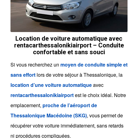
Location de voiture automatique avec
rentacarthessalonikiairport – Conduite
confortable et sans souci
Si vous recherchez un
moyen de conduite simple et
sans effort
lors de votre séjour à Thessalonique, la
location d’une voiture automatique
avec
rentacarthessalonikiairport
est le choix idéal. Notre
emplacement,
proche de l’aéroport de
Thessalonique Macédoine (SKG)
, vous permet de
récupérer votre voiture immédiatement, sans retards
ni procédures compliquées.