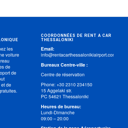
COORDONNÉES DE RENT A CAR
LONIQUE
THESSALONIKI
nez les
Email:
ne voiture
info@rentacarthessalonikiairport.com
ureau
Bureaux Centre-ville :
ces de
roport de
Centre de réservation
out
Phone:
+30 2310 234150
 et de
15 Aggelaki str.
atuites.
PC 54621 Thessaloniki
Heures de bureau:
Lundi-Dimanche
09:00 – 20:00