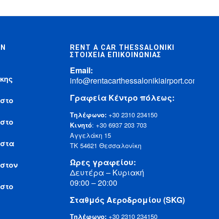
ΩΝ
RENT A CAR THESSALONIKI
ΣΤΟΙΧΕΊΑ ΕΠΙΚΟΙΝΩΝΊΑΣ
Email:
κης
info@rentacarthessalonikiairport.com
Γραφεία Κέντρο πόλεως:
 στο
Τηλέφωνο:
+30 2310 234150
 στο
Κινητό
:
+30 6937 203 703
Αγγελάκη 15
 στα
ΤΚ 54621 Θεσσαλονίκη
Ωρες γραφείου:
 στον
Δευτέρα – Κυριακή
09:00 – 20:00
 στο
Σταθμός Αεροδρομίου (SKG)
Τηλέφωνο:
+30 2310 234150