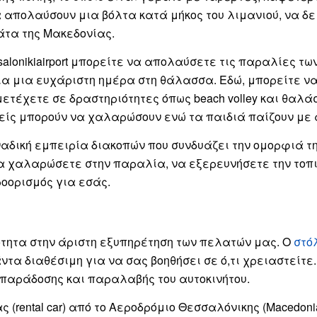
να απολαύσουν μια βόλτα κατά μήκος του λιμανιού, να 
τα της Μακεδονίας.
essalonikiairport μπορείτε να απολαύσετε τις παραλίες 
ια μια ευχάριστη ημέρα στη θάλασσα. Εδώ, μπορείτε ν
ετέχετε σε δραστηριότητες όπως beach volley και θαλά
γονείς μπορούν να χαλαρώσουν ενώ τα παιδιά παίζουν μ
δική εμπειρία διακοπών που συνδυάζει την ομορφιά της
α χαλαρώσετε στην παραλία, να εξερευνήσετε την τοπικ
ροορισμός για εσάς.
Γιατί να επιλέξετε εμάς;
ότητα στην άριστη εξυπηρέτηση των πελατών μας. Ο
στό
ντα διαθέσιμη για να σας βοηθήσει σε ό,τι χρειαστείτ
παράδοσης και παραλαβής του αυτοκινήτου.
 (rental car) από το Αεροδρόμιο Θεσσαλόνικης (Macedonia