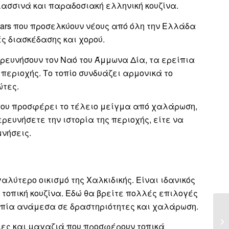
λασσινά και παραδοσιακή ελληνική κουζίνα.
ars που προσελκύουν νέους από όλη την Ελλάδα
ές διασκέδασης και χορού.
ερευνήσουν τον Ναό του Άμμωνα Δία, τα ερείπια
περιοχής. Το τοπίο συνδυάζει αρμονικά το
ώτες.
μό που προσφέρει το τέλειο μείγμα από χαλάρωση,
ρευνήσετε την ιστορία της περιοχής, είτε να
μνήσεις.
λύτερο οικισμό της Χαλκιδικής. Είναι ιδανικός
τοπική κουζίνα. Εδώ θα βρείτε πολλές επιλογές
ροπία ανάμεσα σε δραστηριότητες και χαλάρωση.
ριες και μαγαζιά που προσφέρουν τοπικά