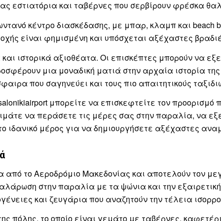
τας εστιατόρια και ταβέρνες που σερβίρουν φρέσκα θα
ντανό κέντρο διασκέδασης, με μπαρ, κλαμπ και beach b
εριοχής είναι φημισμένη και υπόσχεται αξέχαστες βραδι
 και ιστορικά αξιοθέατα. Οι επισκέπτες μπορούν να εξ
ροσφέρουν μια μοναδική ματιά στην αρχαία ιστορία της 
φαιρα που σαγηνεύει και τους πιο απαιτητικούς ταξιδι
essalonikiairport μπορείτε να επισκεφτείτε τον προορισ
τιμάτε να περάσετε τις μέρες σας στην παραλία, να εξε
το ιδανικό μέρος για να δημιουργήσετε αξέχαστες ανα
ιά
από το Αεροδρόμιο Μακεδονίας και αποτελούν τον μεγα
αλάρωση στην παραλία με τα ψώνια και την εξαιρετική 
κογένειες και ζευγάρια που αναζητούν την τέλεια ισορ
ης πόλης, το οποίο είναι γεμάτο με ταβέρνες, καφετέ