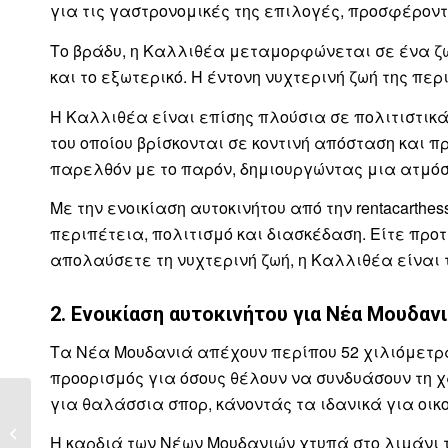
για τις γαστρονομικές της επιλογές, προσφέρον
Το βράδυ, η Καλλιθέα μεταμορφώνεται σε ένα ζω
και το εξωτερικό. Η έντονη νυχτερινή ζωή της π
Η Καλλιθέα είναι επίσης πλούσια σε πολιτιστικά
του οποίου βρίσκονται σε κοντινή απόσταση και π
παρελθόν με το παρόν, δημιουργώντας μια ατμόσ
Με την ενοικίαση αυτοκινήτου από την rentacarth
περιπέτεια, πολιτισμό και διασκέδαση. Είτε προ
απολαύσετε τη νυχτερινή ζωή, η Καλλιθέα είναι 
2. Ενοικίαση αυτοκινήτου για Νέα Μουδαν
Τα Νέα Μουδανιά απέχουν περίπου 52 χιλιόμετρα 
προορισμός για όσους θέλουν να συνδυάσουν τη χ
για θαλάσσια σπορ, κάνοντάς τα ιδανικά για οι
Ενοικίαση
Αυτοκινήτου από το
Η καρδιά των Νέων Μουδανιών χτυπά στο λιμάνι τ
Αεροδρόμιο