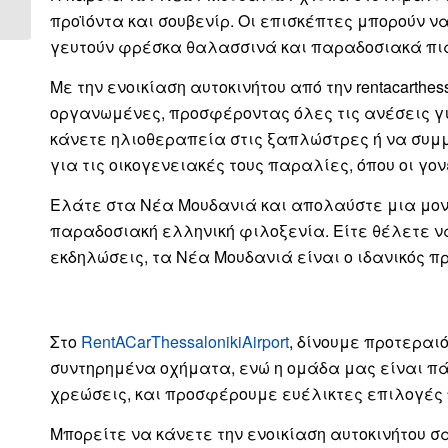
Θεσσαλονίκης...
προϊόντα και σουβενίρ. Οι επισκέπτες μπορούν 
γευτούν φρέσκα θαλασσινά και παραδοσιακά πιά
Με την ενοικίαση αυτοκινήτου από την rentacarth
οργανωμένες, προσφέροντας όλες τις ανέσεις γ
κάνετε ηλιοθεραπεία στις ξαπλώστρες ή να συμμ
για τις οικογενειακές τους παραλίες, όπου οι 
Ελάτε στα Νέα Μουδανιά και απολαύστε μια μονα
παραδοσιακή ελληνική φιλοξενία. Είτε θέλετε ν
εκδηλώσεις, τα Νέα Μουδανιά είναι ο ιδανικός π
Στο
RentACarThessalonikiAirport
, δίνουμε προτεραι
συντηρημένα οχήματα, ενώ η ομάδα μας είναι πά
χρεώσεις, και προσφέρουμε ευέλικτες επιλογές 
Μπορείτε να κάνετε την ενοικίαση αυτοκινήτου σας