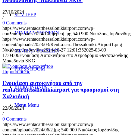
Θεσσαλονίκης Μακεδονία SKG
27/10/2024
SUV JEEP
/
0 Comments
https://www.rentacarthessalonikiairport.com/wp-
ΜΙΝΙΒΑΝ 7ΘΕΣΕΩΝ
content/uploads/2024/10/pjepeoj.jpg
540
900
Νικόλαος Ιορδανίδης
https://www.rentacarthessalonikiairport.com/wp-
content/uploads/2023/03/Rent-a-car-Thessaloniki-Airport1.png
Νικόλαος Ιορδανίδης
2024-10-27 12:01:35
2025-03-09
ΜΙΝΙΒΑΝ 9ΘΕΣΕΩΝ
17:04:06
Ενοικίαση Αυτοκινήτου στο Αεροδρόμιο Θεσσαλονίκης
Μακεδονία SKG
PRESS ROOM
Παρουσιάσεις
Ενοικίαση αυτοκινήτου από την
ΕΠΙΚΟΙΝΩΝΙΑ
rentacarthessalonikiairport για προορισμοί στη
Χαλκιδική
Menu
Menu
22/06/2024
/
0 Comments
https://www.rentacarthessalonikiairport.com/wp-
content/uploads/2024/06/2.jpg
540
900
Νικόλαος Ιορδανίδης