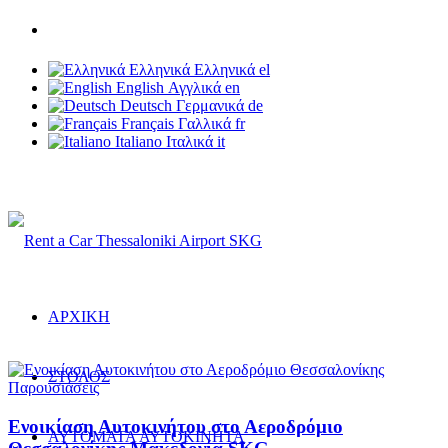
Τηλ: +30 6937 203 703
Ελληνικά
Ελληνικά
el
English
Αγγλικά
en
Deutsch
Γερμανικά
de
Français
Γαλλικά
fr
Italiano
Ιταλικά
it
Rent a Car Thessaloniki Airport
ΑΡΧΙΚΗ
ΣΤΟΛΟΣ
Παρουσιάσεις
Ενοικίαση Αυτοκινήτου στο Αεροδρόμιο
ΑΥΤΟΜΑΤΑ ΑΥΤΟΚΙΝΗΤΑ