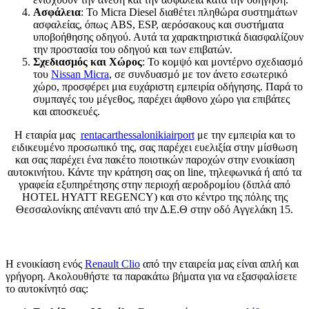
Ασφάλεια
: Το Micra Diesel διαθέτει πληθώρα συστημάτων
ασφαλείας, όπως ABS, ESP, αερόσακους και συστήματα
υποβοήθησης οδηγού. Αυτά τα χαρακτηριστικά διασφαλίζουν
την προστασία του οδηγού και των επιβατών.
Σχεδιασμός και Χώρος
: Το κομψό και μοντέρνο σχεδιασμό
του
Nissan Micra
, σε συνδυασμό με τον άνετο εσωτερικό
χώρο, προσφέρει μια ευχάριστη εμπειρία οδήγησης. Παρά το
συμπαγές του μέγεθος, παρέχει άφθονο χώρο για επιβάτες
και αποσκευές.
Η εταιρία μας
rentacarthessalonikiairport
με την εμπειρία και το
ειδικευμένο προσωπικό της, σας παρέχει ευελιξία στην μίσθωση
και σας παρέχει ένα πακέτο ποιοτικών παροχών στην ενοικίαση
αυτοκινήτου. Κάντε την κράτηση σας on line, τηλεφωνικά ή από τα
γραφεία εξυπηρέτησης στην περιοχή αεροδρομίου (διπλά από
HOTEL HYATT REGENCY) και στο κέντρο της πόλης της
Θεσσαλονίκης απέναντι από την Δ.Ε.Θ στην οδό Αγγελάκη 15.
Διαδικασία Ενοικίασης Renault Clio
Η ενοικίαση ενός
Renault Clio
από την εταιρεία μας είναι απλή και
γρήγορη. Ακολουθήστε τα παρακάτω βήματα για να εξασφαλίσετε
το αυτοκίνητό σας: