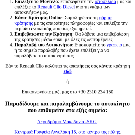
Επιλέξτε το Μοντέλο
: Επισκεφτείτε την
ιστοσελίδα
μας και
επιλέξτε το
Renault Clio Diesel
από τη γκάμα των
αυτοκινήτων μας.
Κάντε Κράτηση Online
: Συμπληρώστε τη
φόρμα
κράτησης
με τις απαραίτητες πληροφορίες και επιλέξτε την
περίοδο ενοικίασης που σας εξυπηρετεί.
Επιβεβαιώστε την Κράτηση
: Θα λάβετε μια επιβεβαίωση
της κράτησης μέσω email με όλες τις λεπτομέρειες.
Παραλαβή του Αυτοκινήτου
: Επισκεφτείτε το
γραφείο
μας
ή το σημείο παραλαβής που έχετε επιλέξει για να
παραλάβετε το αυτοκίνητό σας.
Εάν το Renault Clio καλύπτει τις απαιτήσεις σας κάνετε κράτηση
εδώ
ή
Επικοινωνήστε μαζί μας στο +30 2310 234 150
Παραδίδουμε και παραλαμβάνουμε το αυτοκίνητο
που επιθυμείτε στα εξής σημεία:
Αεροδρόμιο Μακεδονία -SKG
.
Κεντρικά Γραφεία Αγγελάκη 15, στο κέντρο της πόλης
.