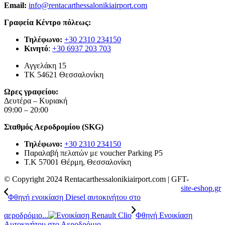
Email:
info@rentacarthessalonikiairport.com
Γραφεία Κέντρο πόλεως:
Τηλέφωνο:
+30 2310 234150
Κινητό
:
+30 6937 203 703
Αγγελάκη 15
ΤΚ 54621 Θεσσαλονίκη
Ωρες γραφείου:
Δευτέρα – Κυριακή
09:00 – 20:00
Σταθμός Αεροδρομίου (SKG)
Τηλέφωνο:
+30 2310 234150
Παραλαβή πελατών με voucher Parking P5
Τ.Κ 57001 Θέρμη, Θεσσαλονίκη
© Copyright 2024 Rentacarthessalonikiairport.com | GFT-
site-eshop.gr
Φθηνή ενοικίαση Diesel αυτοκινήτου στο
αεροδρόμιο...
Φθηνή Ενοικίαση
Αυτοκινήτου στο Αεροδρόμιο...