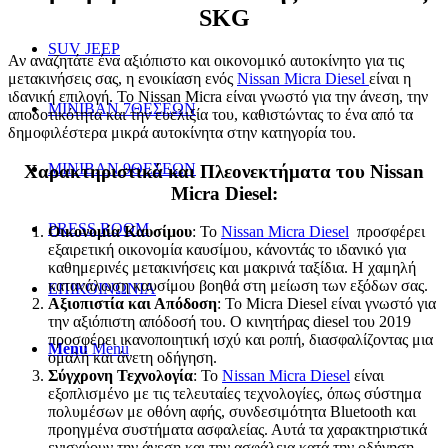
SKG
SUV JEEP
Αν αναζητάτε ένα αξιόπιστο και οικονομικό αυτοκίνητο για τις
μετακινήσεις σας, η ενοικίαση ενός
Nissan Micra Diesel
είναι η
ιδανική επιλογή. Το Nissan Micra είναι γνωστό για την άνεση, την
ΜΙΝΙΒΑΝ 7ΘΕΣΕΩΝ
αποδοτικότητα και την ευελιξία του, καθιστώντας το ένα από τα
δημοφιλέστερα μικρά αυτοκίνητα στην κατηγορία του.
ΜΙΝΙΒΑΝ 9ΘΕΣΕΩΝ
Χαρακτηριστικά και Πλεονεκτήματα του Nissan
Micra Diesel:
PRESS ROOM
Οικονομία Καυσίμου
: Το
Nissan Micra Diesel
προσφέρει
εξαιρετική οικονομία καυσίμου, κάνοντάς το ιδανικό για
καθημερινές μετακινήσεις και μακρινά ταξίδια. Η χαμηλή
κατανάλωση καυσίμου βοηθά στη μείωση των εξόδων σας.
ΕΠΙΚΟΙΝΩΝΙΑ
Αξιοπιστία και Απόδοση
: Το Micra Diesel είναι γνωστό για
την αξιόπιστη απόδοσή του. Ο κινητήρας diesel του 2019
προσφέρει ικανοποιητική ισχύ και ροπή, διασφαλίζοντας μια
Menu
Menu
ομαλή και άνετη οδήγηση.
Σύγχρονη Τεχνολογία
: Το
Nissan Micra Diesel
είναι
εξοπλισμένο με τις τελευταίες τεχνολογίες, όπως σύστημα
πολυμέσων με οθόνη αφής, συνδεσιμότητα Bluetooth και
προηγμένα συστήματα ασφαλείας. Αυτά τα χαρακτηριστικά
ενισχύουν την άνεση και την ασφάλεια κατά την οδήγηση.