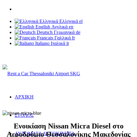
Τηλ: +30 6937 203 703
Ελληνικά
Ελληνικά
el
English
Αγγλικά
en
Deutsch
Γερμανικά
de
Français
Γαλλικά
fr
Italiano
Ιταλικά
it
Rent a Car Thessaloniki Airport
ΑΡΧΙΚΗ
ΣΤΟΛΟΣ
Ενοικίαση Nissan Micra Diesel στο
Αεροδρόμιο Θεσσαλονίκης Μακεδονίας
ΑΥΤΟΜΑΤΑ ΑΥΤΟΚΙΝΗΤΑ