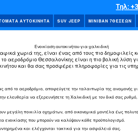
Τηλ: +
ΤΟΜΑΤΑ ΑΥΤΟΚΙΝΗΤΑ
SUV JEEP
ΜΙΝΙΒΑΝ 7ΘΕΣΕΩΝ
ραφικά χωριά της, είναι ένας από τους πιο δημοφιλείς
 το αεροδρόμιο Θεσσαλονίκης είναι η πιο βολική λύση γ
οκινήτου και θα σας προσφέρει πληροφορίες για τις υ
 Αυτοκίνητο από το Αεροδρόμιο Θεσσαλονίκης με Προ
ίας από το αεροδρόμιο, αποφεύγετε την ταλαιπωρία της αναμονής γ
ε την ελευθερία να εξερευνήσετε τη Χαλκιδική με τον δικό σας ρυθμ
ρουν μεγάλη ποικιλία οχημάτων, από οικονομικά μοντέλα έως πολυτε
τα ενοικίασης που μπορούν να καλύψουν κάθε προϋπολογισμό.
συντηρημένα και ελέγχονται τακτικά για την ασφάλειά σας.