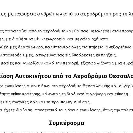
οράς Ανθρώπων από το Αεροδρόμιο Θεσσαλονίκης π
εσίες μεταφοράς ανθρώπων από το αεροδρόμιο προς τη Χ
ας παραλάβει από το αεροδρόμιο και θα σας μεταφέρει στον προορ
ειες, με διαθέσιμα μίνι-λεωφορεία και μεγάλα οχήματα.
αθέσιμες όλο το 24ωρο, καλύπτοντας όλες τις πτήσεις, ανεξαρτήτως
ν σταθερές τιμές, αποφεύγοντας τις δυσάρεστες εκπλήξεις.
ελματίες και γνωρίζουν καλά την περιοχή, εξασφαλίζοντας μια ευχά
κίαση Αυτοκινήτου από το Αεροδρόμιο Θεσσαλον
ίες ενοικίασης αυτοκινήτων στο αεροδρόμιο Θεσσαλονίκης και συγκρίν
τητα online κράτησης, κάνοντας τη διαδικασία γρήγορη και εύκολη.
τει τις ανάγκες σας και το προϋπολογισμό σας.
τι έχετε διαβάσει προσεκτικά τους όρους ενοικίασης, όπως την πολι
Συμπέρασμα