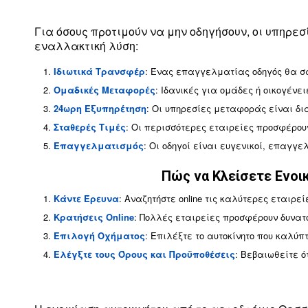
Υπηρεσίες Μεταφ
Για όσους προτιμούν να μην οδηγήσουν, οι υπηρ
εναλλακτική λύση:
Ιδιωτικά Τρανσφέρ
: Ένας επαγγελματίας οδηγός θα σ
Ομαδικές Μεταφορές
: Ιδανικές για ομάδες ή οικογέν
24ωρη Εξυπηρέτηση
: Οι υπηρεσίες μεταφοράς είναι δι
Σταθερές Τιμές
: Οι περισσότερες εταιρείες προσφέρου
Επαγγελματισμός
: Οι οδηγοί είναι ευγενικοί, επαγγ
Πώς να Κλείσετε Ενοι
Κάντε Έρευνα
: Αναζητήστε online τις καλύτερες εταιρε
Κρατήσεις Online
: Πολλές εταιρείες προσφέρουν δυνατό
Επιλογή Οχήματος
: Επιλέξτε το αυτοκίνητο που καλύπ
Ελέγξτε τους Όρους και Προϋποθέσεις
: Βεβαιωθείτε ό