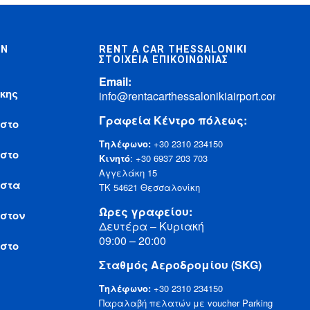
ΩΝ
RENT A CAR THESSALONIKI
ΣΤΟΙΧΕΊΑ ΕΠΙΚΟΙΝΩΝΊΑΣ
Email:
κης
info@rentacarthessalonikiairport.com
Γραφεία Κέντρο πόλεως:
 στο
Τηλέφωνο:
+30 2310 234150
 στο
Κινητό
:
+30 6937 203 703
Αγγελάκη 15
 στα
ΤΚ 54621 Θεσσαλονίκη
Ωρες γραφείου:
 στον
Δευτέρα – Κυριακή
09:00 – 20:00
 στο
Σταθμός Αεροδρομίου (SKG)
Τηλέφωνο:
+30 2310 234150
Παραλαβή πελατών με voucher Parking