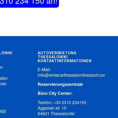
2310 234 150 an!
LONIKI
AUTOVERMIETUNG
THESSALONIKI
KONTAKTINFORMATIONEN
er
E-Mail:
info@rentacarthessalonikiairport.com
afen
otel
Reservierungszentrale
Büro City Center:
Telefon:
+30 2310 234150
Aggelaki str. 15
 OSE
54621 Thessaloniki