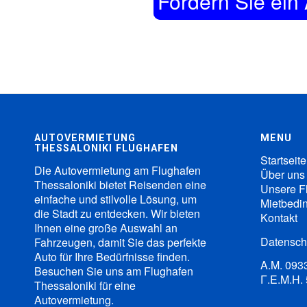
Fordern Sie ein
AUTOVERMIETUNG
MENU
THESSALONIKI FLUGHAFEN
Startseite
Die Autovermietung am Flughafen
Über uns
Thessaloniki bietet Reisenden eine
Unsere Fl
einfache und stilvolle Lösung, um
Mietbedi
die Stadt zu entdecken. Wir bieten
Kontakt
Ihnen eine große Auswahl an
Datenschu
Fahrzeugen, damit Sie das perfekte
Auto für Ihre Bedürfnisse finden.
Α.Μ. 09
Besuchen Sie uns am Flughafen
Γ.Ε.Μ.Η.
Thessaloniki für eine
Autovermietung.