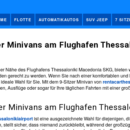
OME
FLOTTE
AUTOMATIKAUTOS
SUV JEEP
7 SIT
er Minivans am Flughafen Thess
 der Nähe des Flughafens Thessaloniki Macedonia SKG, bieten w
den gerecht zu werden. Wenn Sie nach einer komfortablen und 
 ideale Wahl für Sie. Mit dem 9-Sitzer Minivan von
rentacarthes
isen, Ausflüge oder sogar für Ihre täglichen Fahrten mit einer g
zer Minivans am Flughafen Thessa
salonikiairport
ist eine ausgezeichnete Wahl für diejenigen, d
, stellt sicher, dass niemand zurückbleibt, während der großzüg