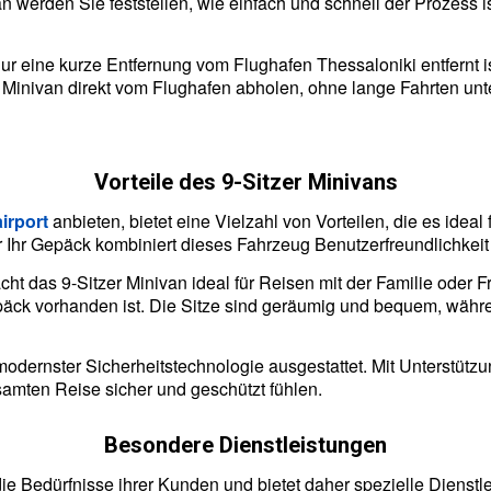
 werden Sie feststellen, wie einfach und schnell der Prozess 
 nur eine kurze Entfernung vom Flughafen Thessaloniki entfernt
inivan direkt vom Flughafen abholen, ohne lange Fahrten unt
Vorteile des 9-Sitzer Minivans
irport
anbieten, bietet eine Vielzahl von Vorteilen, die es idea
Ihr Gepäck kombiniert dieses Fahrzeug Benutzerfreundlichkeit m
macht das 9-Sitzer Minivan ideal für Reisen mit der Familie od
epäck vorhanden ist. Die Sitze sind geräumig und bequem, währ
t modernster Sicherheitstechnologie ausgestattet. Mit Unterst
amten Reise sicher und geschützt fühlen.
Besondere Dienstleistungen
die Bedürfnisse ihrer Kunden und bietet daher spezielle Dienstl