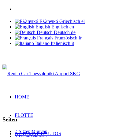
Telefon: +30 6937 203 703
Ελληνικά
Griechisch
el
English
Englisch
en
Deutsch
Deutsch
de
Français
Französisch
fr
Italiano
Italienisch
it
Rent a Car Thessaloniki Airport
HOME
FLOTTE
Seiten
7-Sitzer-Minivan
AUTOMATIKAUTOS
9 Sitzer Minivan