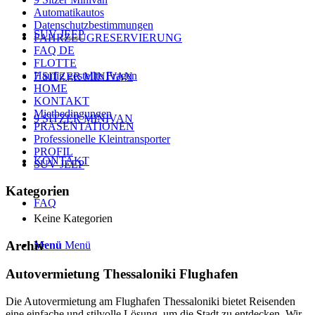
Automatikautos
Datenschutzbestimmungen
SUV JEEP
FAHRZEUGRESERVIERUNG
FAQ DE
FLOTTE
Häufig gestellte Fragen
7 SITZER MINIVAN
HOME
KONTAKT
Mietbedingungen
9 SITZER MINIVAN
PRÄSENTATIONEN
Professionelle Kleintransporter
PROFIL
KONTAKT
SUV JEEP
Kategorien
FAQ
Keine Kategorien
Archiv
Menü
Menü
Autovermietung Thessaloniki Flughafen
Die Autovermietung am Flughafen Thessaloniki bietet Reisenden
eine einfache und stilvolle Lösung, um die Stadt zu entdecken. Wir