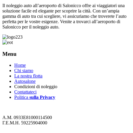
Il noleggio auto all’aeroporto di Salonicco offre ai viaggiatori una
soluzione facile ed elegante per scoprire la città. Con un’ampia
gamma di auto tra cui scegliere, vi assicuriamo che troverete l’auto
perfetta per le vostre esigenze. Venite a trovarci all’aeroporto di
Salonicco per il noleggio auto.
Menu
Home
Chi siamo
La nostra flotta
Autosalone
Condizioni di noleggio
Contattateci
Politica
sulla Privacy
Α.Μ. 0933Ε81000114500
Γ.Ε.Μ.Η. 59225904000