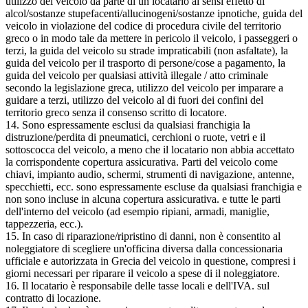
utilizzo del veicolo da parte di un locatario ai sensi effetto di
alcol/sostanze stupefacenti/allucinogeni/sostanze ipnotiche, guida del
veicolo in violazione del codice di procedura civile del territorio
greco o in modo tale da mettere in pericolo il veicolo, i passeggeri o
terzi, la guida del veicolo su strade impraticabili (non asfaltate), la
guida del veicolo per il trasporto di persone/cose a pagamento, la
guida del veicolo per qualsiasi attività illegale / atto criminale
secondo la legislazione greca, utilizzo del veicolo per imparare a
guidare a terzi, utilizzo del veicolo al di fuori dei confini del
territorio greco senza il consenso scritto di locatore.
14. Sono espressamente esclusi da qualsiasi franchigia la
distruzione/perdita di pneumatici, cerchioni o ruote, vetri e il
sottoscocca del veicolo, a meno che il locatario non abbia accettato
la corrispondente copertura assicurativa. Parti del veicolo come
chiavi, impianto audio, schermi, strumenti di navigazione, antenne,
specchietti, ecc. sono espressamente escluse da qualsiasi franchigia e
non sono incluse in alcuna copertura assicurativa. e tutte le parti
dell'interno del veicolo (ad esempio ripiani, armadi, maniglie,
tappezzeria, ecc.).
15. In caso di riparazione/ripristino di danni, non è consentito al
noleggiatore di scegliere un'officina diversa dalla concessionaria
ufficiale e autorizzata in Grecia del veicolo in questione, compresi i
giorni necessari per riparare il veicolo a spese di il noleggiatore.
16. Il locatario è responsabile delle tasse locali e dell'IVA. sul
contratto di locazione.