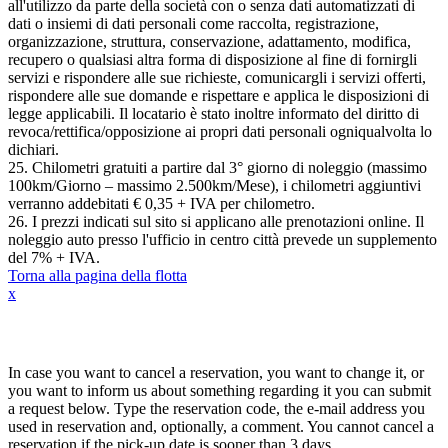
all'utilizzo da parte della società con o senza dati automatizzati di
dati o insiemi di dati personali come raccolta, registrazione,
organizzazione, struttura, conservazione, adattamento, modifica,
recupero o qualsiasi altra forma di disposizione al fine di fornirgli
servizi e rispondere alle sue richieste, comunicargli i servizi offerti,
rispondere alle sue domande e rispettare e applica le disposizioni di
legge applicabili. Il locatario è stato inoltre informato del diritto di
revoca/rettifica/opposizione ai propri dati personali ogniqualvolta lo
dichiari.
25. Chilometri gratuiti a partire dal 3° giorno di noleggio (massimo
100km/Giorno – massimo 2.500km/Mese), i chilometri aggiuntivi
verranno addebitati € 0,35 + IVA per chilometro.
26. I prezzi indicati sul sito si applicano alle prenotazioni online. Il
noleggio auto presso l'ufficio in centro città prevede un supplemento
del 7% + IVA.
Torna alla pagina della flotta
x
Annulla / Cambia prenotazione
In case you want to cancel a reservation, you want to change it, or
you want to inform us about something regarding it you can submit
a request below. Type the reservation code, the e-mail address you
used in reservation and, optionally, a comment. You cannot cancel a
reservation if the pick-up date is sooner than 3 days.