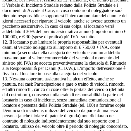
il Verbale di Incidente Stradale redatto dalla Polizia Stradale e i
documenti di Accident Care, in caso contrario il noleggiatore sarà
ritenuto responsabile e sopporterà l'intero ammontare dei danni e dei
giorni necessari per riparare il veicolo, anche se avesse accettato un
pacchetto assicurativo. In caso di sua colpa, al locatario verrà
addebitato il 30% del premio assicurativo annuo (importo minimo €
100,00), e € 30 (spese di pratica) più IVA. su tutto.
12. Il locatario può limitare la propria responsabilità per eventuali
danni al veicolo noleggiato all'importo di € 750,00 + IVA. come
minimo (a seconda della categoria del veicolo e con un addebito
massimo pari al valore commerciale del veicolo al momento del
sinistro più IVA) se accetta preventivamente la clausola di Rinuncia
alla Responsabilità per Danni (C.D.W.). L'importo dell'esenzione è
fissato dal locatore in base alla categoria del veicolo.
13. Nessuna copertura assicurativa ha alcun effetto, anche se
pattuita, nei casi: Partecipazione a gare o traino di veicoli, rimorchi
ed altri rimorchi, carico di cose oltre la portata del veicolo (definita
dal costruttore), consenso unilaterale di responsabilità da parte del
locatario in caso di incidente, senza immediata comunicazione al
locatore e presenza della Polizia Stradale (tel. 100) a fornirne copia
Denuncia di incidente, utilizzo del veicolo da parte di una terza
persona (anche titolare di patente di guida) non dichiarato nel
contratto di noleggio indipendentemente dal suo rapporto con il
locatario, utilizzo del veicolo oltre il periodo di noleggio concordato,