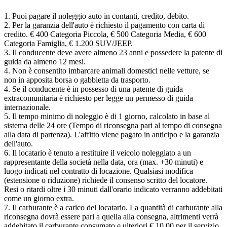
1. Puoi pagare il noleggio auto in contanti, credito, debito.
2. Per la garanzia dell'auto è richiesto il pagamento con carta di
credito. € 400 Categoria Piccola, € 500 Categoria Media, € 600
Categoria Famiglia, € 1.200 SUV/JEEP.
3. Il conducente deve avere almeno 23 anni e possedere la patente di
guida da almeno 12 mesi.
4. Non è consentito imbarcare animali domestici nelle vetture, se
non in apposita borsa o gabbietta da trasporto.
4. Se il conducente è in possesso di una patente di guida
extracomunitaria è richiesto per legge un permesso di guida
internazionale.
5. Il tempo minimo di noleggio è di 1 giorno, calcolato in base al
sistema delle 24 ore (Tempo di riconsegna pari al tempo di consegna
alla data di partenza). L'affitto viene pagato in anticipo e la garanzia
dell'auto.
6. Il locatario è tenuto a restituire il veicolo noleggiato a un
rappresentante della società nella data, ora (max. +30 minuti) e
luogo indicati nel contratto di locazione. Qualsiasi modifica
(estensione o riduzione) richiede il consenso scritto del locatore.
Resi o ritardi oltre i 30 minuti dall'orario indicato verranno addebitati
come un giorno extra.
7. Il carburante è a carico del locatario. La quantità di carburante alla
riconsegna dovrà essere pari a quella alla consegna, altrimenti verrà
addebitato il carburante consumato e ulteriori € 10,00 per il servizio