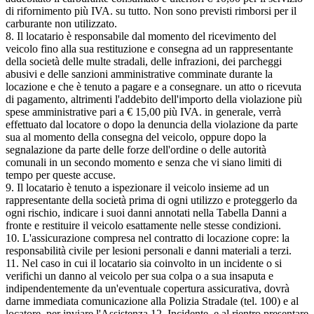
di rifornimento più IVA. su tutto. Non sono previsti rimborsi per il
carburante non utilizzato.
8. Il locatario è responsabile dal momento del ricevimento del
veicolo fino alla sua restituzione e consegna ad un rappresentante
della società delle multe stradali, delle infrazioni, dei parcheggi
abusivi e delle sanzioni amministrative comminate durante la
locazione e che è tenuto a pagare e a consegnare. un atto o ricevuta
di pagamento, altrimenti l'addebito dell'importo della violazione più
spese amministrative pari a € 15,00 più IVA. in generale, verrà
effettuato dal locatore o dopo la denuncia della violazione da parte
sua al momento della consegna del veicolo, oppure dopo la
segnalazione da parte delle forze dell'ordine o delle autorità
comunali in un secondo momento e senza che vi siano limiti di
tempo per queste accuse.
9. Il locatario è tenuto a ispezionare il veicolo insieme ad un
rappresentante della società prima di ogni utilizzo e proteggerlo da
ogni rischio, indicare i suoi danni annotati nella Tabella Danni a
fronte e restituire il veicolo esattamente nelle stesse condizioni.
10. L'assicurazione compresa nel contratto di locazione copre: la
responsabilità civile per lesioni personali e danni materiali a terzi.
11. Nel caso in cui il locatario sia coinvolto in un incidente o si
verifichi un danno al veicolo per sua colpa o a sua insaputa e
indipendentemente da un'eventuale copertura assicurativa, dovrà
darne immediata comunicazione alla Polizia Stradale (tel. 100) e al
locatore. per inviare l'Assistenza 12. Incidente, e al rientro presentare