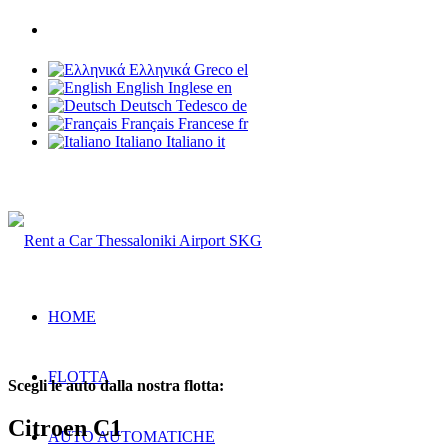
Telefono: +30 6937 203 703
Ελληνικά
Greco
el
English
Inglese
en
Deutsch
Tedesco
de
Français
Francese
fr
Italiano
Italiano
it
Rent a Car Thessaloniki Airport
HOME
FLOTTA
Scegli le auto dalla nostra flotta:
Citroen C1
AUTO AUTOMATICHE