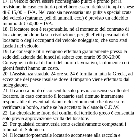
17. Il veicolo dovrà essere riconsegnato pulito e pronto per la
revisione, in caso contrario potrebbero essere richiesti tempi e spese
di € 15,00 + IVA. Nel caso sia necessaria una pulizia specializzata
del veicolo (catrame, peli di animali, ecc.) è previsto un addebito
minimo di € 60,00 + IVA.
18. Il locatore non è responsabile, né al momento del contratto di
locazione, né dopo la sua risoluzione, per gli effetti personali del
locatario o degli occupanti del veicolo noleggiato, che sono stati
lasciati nel veicolo.
19. Le consegne-ritiri vengono effettuati gratuitamente presso la
sede dell'azienda dal lunedì al sabato con orario 09:00-20:00.
Consegne: i ritiri al di fuori dell'orario lavorativo, la domenica o i
giorni festivi hanno un costo.
20. L'assistenza stradale 24 ore su 24 è fornita in tutta la Grecia, ad
eccezione del paese insulare dove il rimpatrio viene effettuato dal
noleggiatore.
21. Il carico a bordo è consentito solo previo consenso scritto del
locatore, in caso contrario il locatario sarà ritenuto interamente
responsabile di eventuali danni o deterioramenti che dovessero
verificarsi a bordo, anche se ha accettato la clausola C.D.W.
22. La circolazione fuori dai confini del territorio greco è consentita
solo previa approvazione scritta del locatore.
23. Per qualsiasi controversia sono esclusivamente competenti i
tribunali di Salonicco.
24. Il locatario/potenziale locatario acconsente alla raccolta e