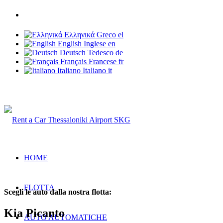
Telefono: +30 6937 203 703
Ελληνικά
Greco
el
English
Inglese
en
Deutsch
Tedesco
de
Français
Francese
fr
Italiano
Italiano
it
Rent a Car Thessaloniki Airport
HOME
FLOTTA
Scegli le auto dalla nostra flotta:
Kia Picanto
AUTO AUTOMATICHE