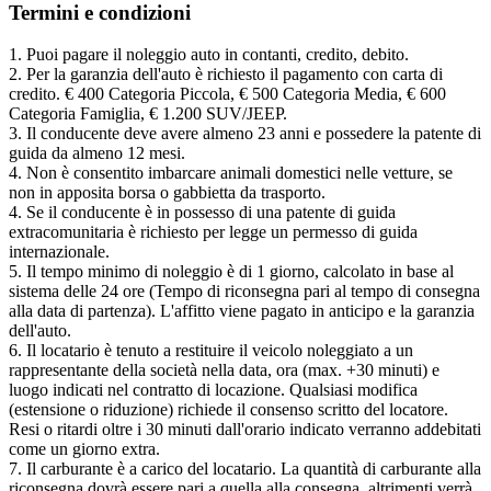
Termini e condizioni
1. Puoi pagare il noleggio auto in contanti, credito, debito.
2. Per la garanzia dell'auto è richiesto il pagamento con carta di
credito. € 400 Categoria Piccola, € 500 Categoria Media, € 600
Categoria Famiglia, € 1.200 SUV/JEEP.
3. Il conducente deve avere almeno 23 anni e possedere la patente di
guida da almeno 12 mesi.
4. Non è consentito imbarcare animali domestici nelle vetture, se
non in apposita borsa o gabbietta da trasporto.
4. Se il conducente è in possesso di una patente di guida
extracomunitaria è richiesto per legge un permesso di guida
internazionale.
5. Il tempo minimo di noleggio è di 1 giorno, calcolato in base al
sistema delle 24 ore (Tempo di riconsegna pari al tempo di consegna
alla data di partenza). L'affitto viene pagato in anticipo e la garanzia
dell'auto.
6. Il locatario è tenuto a restituire il veicolo noleggiato a un
rappresentante della società nella data, ora (max. +30 minuti) e
luogo indicati nel contratto di locazione. Qualsiasi modifica
(estensione o riduzione) richiede il consenso scritto del locatore.
Resi o ritardi oltre i 30 minuti dall'orario indicato verranno addebitati
come un giorno extra.
7. Il carburante è a carico del locatario. La quantità di carburante alla
riconsegna dovrà essere pari a quella alla consegna, altrimenti verrà