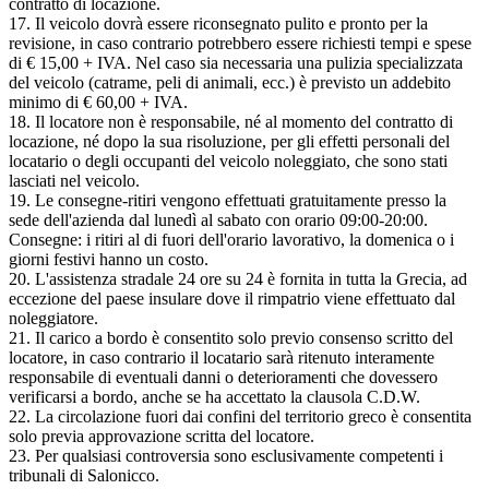
contratto di locazione.
17. Il veicolo dovrà essere riconsegnato pulito e pronto per la
revisione, in caso contrario potrebbero essere richiesti tempi e spese
di € 15,00 + IVA. Nel caso sia necessaria una pulizia specializzata
del veicolo (catrame, peli di animali, ecc.) è previsto un addebito
minimo di € 60,00 + IVA.
18. Il locatore non è responsabile, né al momento del contratto di
locazione, né dopo la sua risoluzione, per gli effetti personali del
locatario o degli occupanti del veicolo noleggiato, che sono stati
lasciati nel veicolo.
19. Le consegne-ritiri vengono effettuati gratuitamente presso la
sede dell'azienda dal lunedì al sabato con orario 09:00-20:00.
Consegne: i ritiri al di fuori dell'orario lavorativo, la domenica o i
giorni festivi hanno un costo.
20. L'assistenza stradale 24 ore su 24 è fornita in tutta la Grecia, ad
eccezione del paese insulare dove il rimpatrio viene effettuato dal
noleggiatore.
21. Il carico a bordo è consentito solo previo consenso scritto del
locatore, in caso contrario il locatario sarà ritenuto interamente
responsabile di eventuali danni o deterioramenti che dovessero
verificarsi a bordo, anche se ha accettato la clausola C.D.W.
22. La circolazione fuori dai confini del territorio greco è consentita
solo previa approvazione scritta del locatore.
23. Per qualsiasi controversia sono esclusivamente competenti i
tribunali di Salonicco.