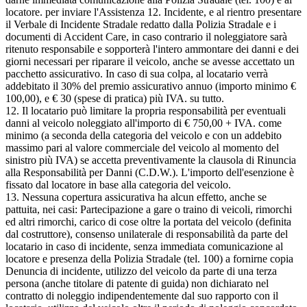
locatore. per inviare l'Assistenza 12. Incidente, e al rientro presentare
il Verbale di Incidente Stradale redatto dalla Polizia Stradale e i
documenti di Accident Care, in caso contrario il noleggiatore sarà
ritenuto responsabile e sopporterà l'intero ammontare dei danni e dei
giorni necessari per riparare il veicolo, anche se avesse accettato un
pacchetto assicurativo. In caso di sua colpa, al locatario verrà
addebitato il 30% del premio assicurativo annuo (importo minimo €
100,00), e € 30 (spese di pratica) più IVA. su tutto.
12. Il locatario può limitare la propria responsabilità per eventuali
danni al veicolo noleggiato all'importo di € 750,00 + IVA. come
minimo (a seconda della categoria del veicolo e con un addebito
massimo pari al valore commerciale del veicolo al momento del
sinistro più IVA) se accetta preventivamente la clausola di Rinuncia
alla Responsabilità per Danni (C.D.W.). L'importo dell'esenzione è
fissato dal locatore in base alla categoria del veicolo.
13. Nessuna copertura assicurativa ha alcun effetto, anche se
pattuita, nei casi: Partecipazione a gare o traino di veicoli, rimorchi
ed altri rimorchi, carico di cose oltre la portata del veicolo (definita
dal costruttore), consenso unilaterale di responsabilità da parte del
locatario in caso di incidente, senza immediata comunicazione al
locatore e presenza della Polizia Stradale (tel. 100) a fornirne copia
Denuncia di incidente, utilizzo del veicolo da parte di una terza
persona (anche titolare di patente di guida) non dichiarato nel
contratto di noleggio indipendentemente dal suo rapporto con il