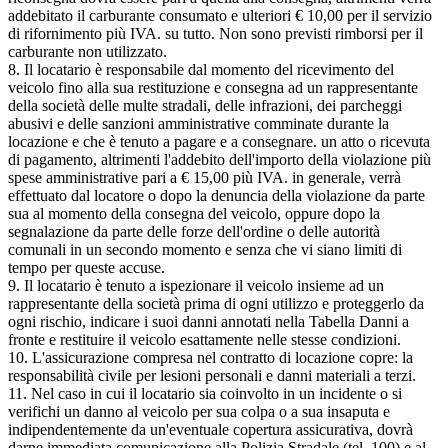
addebitato il carburante consumato e ulteriori € 10,00 per il servizio
di rifornimento più IVA. su tutto. Non sono previsti rimborsi per il
carburante non utilizzato.
8. Il locatario è responsabile dal momento del ricevimento del
veicolo fino alla sua restituzione e consegna ad un rappresentante
della società delle multe stradali, delle infrazioni, dei parcheggi
abusivi e delle sanzioni amministrative comminate durante la
locazione e che è tenuto a pagare e a consegnare. un atto o ricevuta
di pagamento, altrimenti l'addebito dell'importo della violazione più
spese amministrative pari a € 15,00 più IVA. in generale, verrà
effettuato dal locatore o dopo la denuncia della violazione da parte
sua al momento della consegna del veicolo, oppure dopo la
segnalazione da parte delle forze dell'ordine o delle autorità
comunali in un secondo momento e senza che vi siano limiti di
tempo per queste accuse.
9. Il locatario è tenuto a ispezionare il veicolo insieme ad un
rappresentante della società prima di ogni utilizzo e proteggerlo da
ogni rischio, indicare i suoi danni annotati nella Tabella Danni a
fronte e restituire il veicolo esattamente nelle stesse condizioni.
10. L'assicurazione compresa nel contratto di locazione copre: la
responsabilità civile per lesioni personali e danni materiali a terzi.
11. Nel caso in cui il locatario sia coinvolto in un incidente o si
verifichi un danno al veicolo per sua colpa o a sua insaputa e
indipendentemente da un'eventuale copertura assicurativa, dovrà
darne immediata comunicazione alla Polizia Stradale (tel. 100) e al