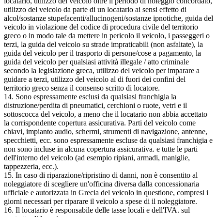
locatario, utilizzo del veicolo oltre il periodo di noleggio concordato,
utilizzo del veicolo da parte di un locatario ai sensi effetto di
alcol/sostanze stupefacenti/allucinogeni/sostanze ipnotiche, guida del
veicolo in violazione del codice di procedura civile del territorio
greco o in modo tale da mettere in pericolo il veicolo, i passeggeri o
terzi, la guida del veicolo su strade impraticabili (non asfaltate), la
guida del veicolo per il trasporto di persone/cose a pagamento, la
guida del veicolo per qualsiasi attività illegale / atto criminale
secondo la legislazione greca, utilizzo del veicolo per imparare a
guidare a terzi, utilizzo del veicolo al di fuori dei confini del
territorio greco senza il consenso scritto di locatore.
14. Sono espressamente esclusi da qualsiasi franchigia la
distruzione/perdita di pneumatici, cerchioni o ruote, vetri e il
sottoscocca del veicolo, a meno che il locatario non abbia accettato
la corrispondente copertura assicurativa. Parti del veicolo come
chiavi, impianto audio, schermi, strumenti di navigazione, antenne,
specchietti, ecc. sono espressamente escluse da qualsiasi franchigia e
non sono incluse in alcuna copertura assicurativa. e tutte le parti
dell'interno del veicolo (ad esempio ripiani, armadi, maniglie,
tappezzeria, ecc.).
15. In caso di riparazione/ripristino di danni, non è consentito al
noleggiatore di scegliere un'officina diversa dalla concessionaria
ufficiale e autorizzata in Grecia del veicolo in questione, compresi i
giorni necessari per riparare il veicolo a spese di il noleggiatore.
16. Il locatario è responsabile delle tasse locali e dell'IVA. sul