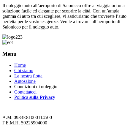
Il noleggio auto all’aeroporto di Salonicco offre ai viaggiatori una
soluzione facile ed elegante per scoprire la città. Con un’ampia
gamma di auto tra cui scegliere, vi assicuriamo che troverete l’auto
perfetta per le vostre esigenze. Venite a trovarci all’aeroporto di
Salonicco per il noleggio auto.
Menu
Home
Chi siamo
La nostra flotta
Autosalone
Condizioni di noleggio
Contattateci
Politica
sulla Privacy
Α.Μ. 0933Ε81000114500
Γ.Ε.Μ.Η. 59225904000