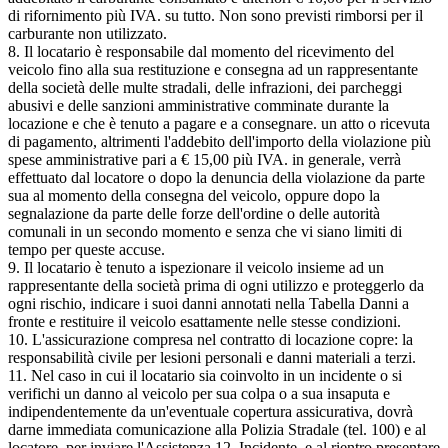
di rifornimento più IVA. su tutto. Non sono previsti rimborsi per il
carburante non utilizzato.
8. Il locatario è responsabile dal momento del ricevimento del
veicolo fino alla sua restituzione e consegna ad un rappresentante
della società delle multe stradali, delle infrazioni, dei parcheggi
abusivi e delle sanzioni amministrative comminate durante la
locazione e che è tenuto a pagare e a consegnare. un atto o ricevuta
di pagamento, altrimenti l'addebito dell'importo della violazione più
spese amministrative pari a € 15,00 più IVA. in generale, verrà
effettuato dal locatore o dopo la denuncia della violazione da parte
sua al momento della consegna del veicolo, oppure dopo la
segnalazione da parte delle forze dell'ordine o delle autorità
comunali in un secondo momento e senza che vi siano limiti di
tempo per queste accuse.
9. Il locatario è tenuto a ispezionare il veicolo insieme ad un
rappresentante della società prima di ogni utilizzo e proteggerlo da
ogni rischio, indicare i suoi danni annotati nella Tabella Danni a
fronte e restituire il veicolo esattamente nelle stesse condizioni.
10. L'assicurazione compresa nel contratto di locazione copre: la
responsabilità civile per lesioni personali e danni materiali a terzi.
11. Nel caso in cui il locatario sia coinvolto in un incidente o si
verifichi un danno al veicolo per sua colpa o a sua insaputa e
indipendentemente da un'eventuale copertura assicurativa, dovrà
darne immediata comunicazione alla Polizia Stradale (tel. 100) e al
locatore. per inviare l'Assistenza 12. Incidente, e al rientro presentare