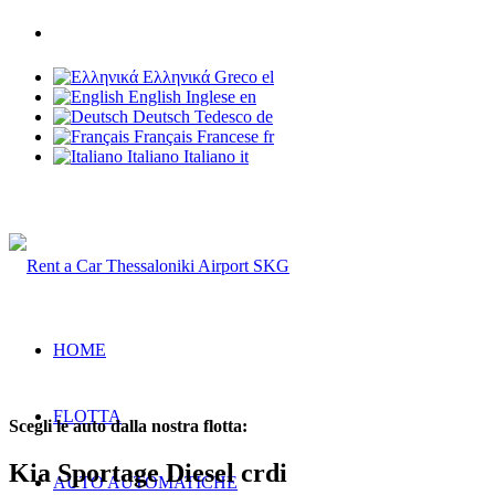
Telefono: +30 6937 203 703
Ελληνικά
Greco
el
English
Inglese
en
Deutsch
Tedesco
de
Français
Francese
fr
Italiano
Italiano
it
Rent a Car Thessaloniki Airport
HOME
FLOTTA
Scegli le auto dalla nostra flotta:
Kia Sportage Diesel crdi
AUTO AUTOMATICHE