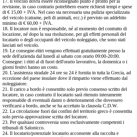
17. Il veicolo dovrà essere riconsegnato pulito e pronto per la
revisione, in caso contrario potrebbero essere richiesti tempi e spese
di € 15,00 + IVA. Nel caso sia necessaria una pulizia specializzata
del veicolo (catrame, peli di animali, ecc.) è previsto un addebito
minimo di € 60,00 + IVA.
18. Il locatore non è responsabile, né al momento del contratto di
locazione, né dopo la sua risoluzione, per gli effetti personali del
locatario o degli occupanti del veicolo noleggiato, che sono stati
lasciati nel veicolo.
19. Le consegne-ritiri vengono effettuati gratuitamente presso la
sede dell'azienda dal lunedì al sabato con orario 09:00-20:00.
Consegne: i ritiri al di fuori dell'orario lavorativo, la domenica o i
giorni festivi hanno un costo.
20. L'assistenza stradale 24 ore su 24 è fornita in tutta la Grecia, ad
eccezione del paese insulare dove il rimpatrio viene effettuato dal
noleggiatore.
21. Il carico a bordo è consentito solo previo consenso scritto del
locatore, in caso contrario il locatario sarà ritenuto interamente
responsabile di eventuali danni o deterioramenti che dovessero
verificarsi a bordo, anche se ha accettato la clausola C.D.W.
22. La circolazione fuori dai confini del territorio greco è consentita
solo previa approvazione scritta del locatore.
23. Per qualsiasi controversia sono esclusivamente competenti i
tribunali di Salonicco.
24. Il locatario/potenziale locatario acconsente alla raccolta e