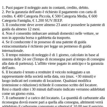
1. Puoi pagare il noleggio auto in contanti, credito, debito.
2. Per la garanzia dell'auto è richiesto il pagamento con carta di
credito. € 400 Categoria Piccola, € 500 Categoria Media, € 600
Categoria Famiglia, € 1.200 SUV/JEEP.
3. Il conducente deve avere almeno 23 anni e possedere la patente di
guida da almeno 12 mesi.
4. Non è consentito imbarcare animali domestici nelle vetture, se
non in apposita borsa o gabbietta da trasporto.
4. Se il conducente è in possesso di una patente di guida
extracomunitaria è richiesto per legge un permesso di guida
internazionale.
5. Il tempo minimo di noleggio è di 1 giorno, calcolato in base al
sistema delle 24 ore (Tempo di riconsegna pari al tempo di consegna
alla data di partenza). L'affitto viene pagato in anticipo e la garanzia
dell'auto.
6. Il locatario è tenuto a restituire il veicolo noleggiato a un
rappresentante della società nella data, ora (max. +30 minuti) e
luogo indicati nel contratto di locazione. Qualsiasi modifica
(estensione o riduzione) richiede il consenso scritto del locatore.
Resi o ritardi oltre i 30 minuti dall'orario indicato verranno addebitati
come un giorno extra.
7. Il carburante è a carico del locatario. La quantità di carburante alla
riconsegna dovrà essere pari a quella alla consegna, altrimenti verrà
addebitato il carburante consumato e ulteriori € 10,00 per il servizio