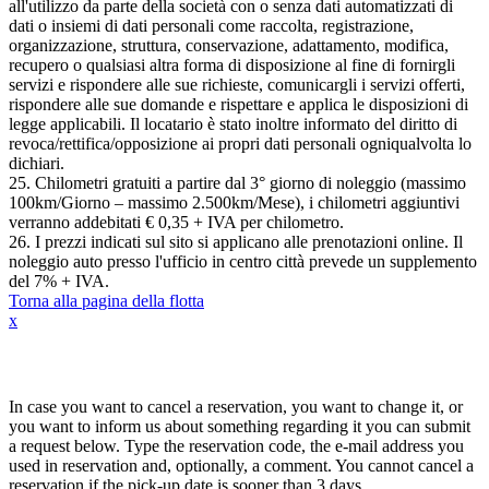
all'utilizzo da parte della società con o senza dati automatizzati di
dati o insiemi di dati personali come raccolta, registrazione,
organizzazione, struttura, conservazione, adattamento, modifica,
recupero o qualsiasi altra forma di disposizione al fine di fornirgli
servizi e rispondere alle sue richieste, comunicargli i servizi offerti,
rispondere alle sue domande e rispettare e applica le disposizioni di
legge applicabili. Il locatario è stato inoltre informato del diritto di
revoca/rettifica/opposizione ai propri dati personali ogniqualvolta lo
dichiari.
25. Chilometri gratuiti a partire dal 3° giorno di noleggio (massimo
100km/Giorno – massimo 2.500km/Mese), i chilometri aggiuntivi
verranno addebitati € 0,35 + IVA per chilometro.
26. I prezzi indicati sul sito si applicano alle prenotazioni online. Il
noleggio auto presso l'ufficio in centro città prevede un supplemento
del 7% + IVA.
Torna alla pagina della flotta
x
Annulla / Cambia prenotazione
In case you want to cancel a reservation, you want to change it, or
you want to inform us about something regarding it you can submit
a request below. Type the reservation code, the e-mail address you
used in reservation and, optionally, a comment. You cannot cancel a
reservation if the pick-up date is sooner than 3 days.