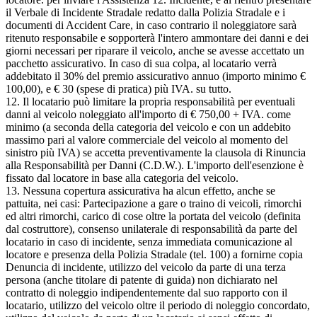
il Verbale di Incidente Stradale redatto dalla Polizia Stradale e i
documenti di Accident Care, in caso contrario il noleggiatore sarà
ritenuto responsabile e sopporterà l'intero ammontare dei danni e dei
giorni necessari per riparare il veicolo, anche se avesse accettato un
pacchetto assicurativo. In caso di sua colpa, al locatario verrà
addebitato il 30% del premio assicurativo annuo (importo minimo €
100,00), e € 30 (spese di pratica) più IVA. su tutto.
12. Il locatario può limitare la propria responsabilità per eventuali
danni al veicolo noleggiato all'importo di € 750,00 + IVA. come
minimo (a seconda della categoria del veicolo e con un addebito
massimo pari al valore commerciale del veicolo al momento del
sinistro più IVA) se accetta preventivamente la clausola di Rinuncia
alla Responsabilità per Danni (C.D.W.). L'importo dell'esenzione è
fissato dal locatore in base alla categoria del veicolo.
13. Nessuna copertura assicurativa ha alcun effetto, anche se
pattuita, nei casi: Partecipazione a gare o traino di veicoli, rimorchi
ed altri rimorchi, carico di cose oltre la portata del veicolo (definita
dal costruttore), consenso unilaterale di responsabilità da parte del
locatario in caso di incidente, senza immediata comunicazione al
locatore e presenza della Polizia Stradale (tel. 100) a fornirne copia
Denuncia di incidente, utilizzo del veicolo da parte di una terza
persona (anche titolare di patente di guida) non dichiarato nel
contratto di noleggio indipendentemente dal suo rapporto con il
locatario, utilizzo del veicolo oltre il periodo di noleggio concordato,