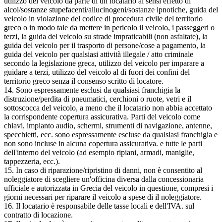
utilizzo del veicolo da parte di un locatario ai sensi effetto di
alcol/sostanze stupefacenti/allucinogeni/sostanze ipnotiche, guida del
veicolo in violazione del codice di procedura civile del territorio
greco o in modo tale da mettere in pericolo il veicolo, i passeggeri o
terzi, la guida del veicolo su strade impraticabili (non asfaltate), la
guida del veicolo per il trasporto di persone/cose a pagamento, la
guida del veicolo per qualsiasi attività illegale / atto criminale
secondo la legislazione greca, utilizzo del veicolo per imparare a
guidare a terzi, utilizzo del veicolo al di fuori dei confini del
territorio greco senza il consenso scritto di locatore.
14. Sono espressamente esclusi da qualsiasi franchigia la
distruzione/perdita di pneumatici, cerchioni o ruote, vetri e il
sottoscocca del veicolo, a meno che il locatario non abbia accettato
la corrispondente copertura assicurativa. Parti del veicolo come
chiavi, impianto audio, schermi, strumenti di navigazione, antenne,
specchietti, ecc. sono espressamente escluse da qualsiasi franchigia e
non sono incluse in alcuna copertura assicurativa. e tutte le parti
dell'interno del veicolo (ad esempio ripiani, armadi, maniglie,
tappezzeria, ecc.).
15. In caso di riparazione/ripristino di danni, non è consentito al
noleggiatore di scegliere un'officina diversa dalla concessionaria
ufficiale e autorizzata in Grecia del veicolo in questione, compresi i
giorni necessari per riparare il veicolo a spese di il noleggiatore.
16. Il locatario è responsabile delle tasse locali e dell'IVA. sul
contratto di locazione.