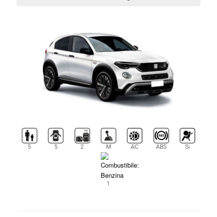
5
5
2
M
AC
ABS
Si
1