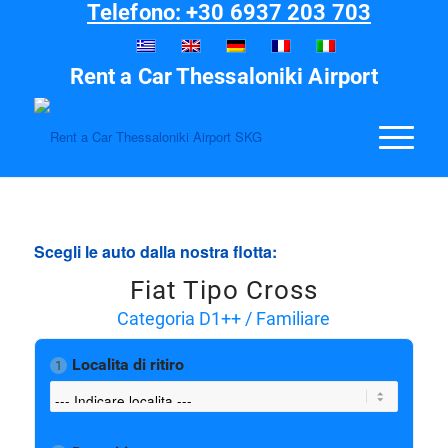
Telefono: +30 6937 203 703
Rent a Car Thessaloniki Airport
Scegli le auto dalla nostra flotta:
Fiat Tipo Cross
Categoria D1++ / Familiare
Localita di ritiro
1