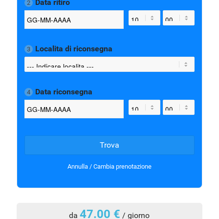
Data ritiro
2
Localita di riconsegna
3
Data riconsegna
4
Trova
Annulla / Cambia prenotazione
47.00 €
da
/ giorno