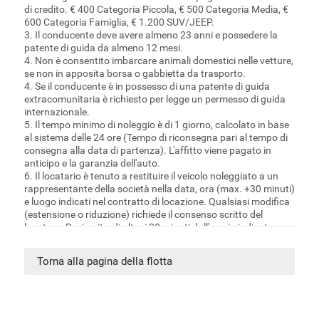
di credito. € 400 Categoria Piccola, € 500 Categoria Media, €
600 Categoria Famiglia, € 1.200 SUV/JEEP.
3. Il conducente deve avere almeno 23 anni e possedere la
patente di guida da almeno 12 mesi.
4. Non è consentito imbarcare animali domestici nelle vetture,
se non in apposita borsa o gabbietta da trasporto.
4. Se il conducente è in possesso di una patente di guida
extracomunitaria è richiesto per legge un permesso di guida
internazionale.
5. Il tempo minimo di noleggio è di 1 giorno, calcolato in base
al sistema delle 24 ore (Tempo di riconsegna pari al tempo di
consegna alla data di partenza). L'affitto viene pagato in
anticipo e la garanzia dell'auto.
6. Il locatario è tenuto a restituire il veicolo noleggiato a un
rappresentante della società nella data, ora (max. +30 minuti)
e luogo indicati nel contratto di locazione. Qualsiasi modifica
(estensione o riduzione) richiede il consenso scritto del
locatore. Resi o ritardi oltre i 30 minuti dall'orario indicato
verranno addebitati come un giorno extra.
7. Il carburante è a carico del locatario. La quantità di
Torna alla pagina della flotta
carburante alla riconsegna dovrà essere pari a quella alla
consegna, altrimenti verrà addebitato il carburante
consumato e ulteriori € 10,00 per il servizio di rifornimento più
IVA. su tutto. Non sono previsti rimborsi per il carburante non
utilizzato.