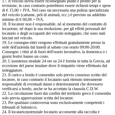
17. Il veicolo dovrà essere riconsegnato pulito e pronto per la
revisione, in caso contrario potrebbero essere richiesti tempi e spese
di € 15,00 + IVA. Nel caso sia necessaria una pulizia specializzata
del veicolo (catrame, peli di animali, ecc.) è previsto un addebito
minimo di € 60,00 + IVA.
18. Il locatore non è responsabile, né al momento del contratto di
locazione, né dopo la sua risoluzione, per gli effetti personali del
locatario o degli occupanti del veicolo noleggiato, che sono stati
lasciati nel veicolo.
19. Le consegne-ritiri vengono effettuati gratuitamente presso la
sede dell'azienda dal lunedì al sabato con orario 09:00-20:00.
Consegne: i ritiri al di fuori dell'orario lavorativo, la domenica o i
giorni festivi hanno un costo.
20. L'assistenza stradale 24 ore su 24 è fornita in tutta la Grecia, ad
eccezione del paese insulare dove il rimpatrio viene effettuato dal
noleggiatore.
21. Il carico a bordo è consentito solo previo consenso scritto del
locatore, in caso contrario il locatario sarà ritenuto interamente
responsabile di eventuali danni o deterioramenti che dovessero
verificarsi a bordo, anche se ha accettato la clausola C.D.W.
22. La circolazione fuori dai confini del territorio greco è consentita
solo previa approvazione scritta del locatore.
23. Per qualsiasi controversia sono esclusivamente competenti i
tribunali di Salonicco.
24. Il locatario/potenziale locatario acconsente alla raccolta e