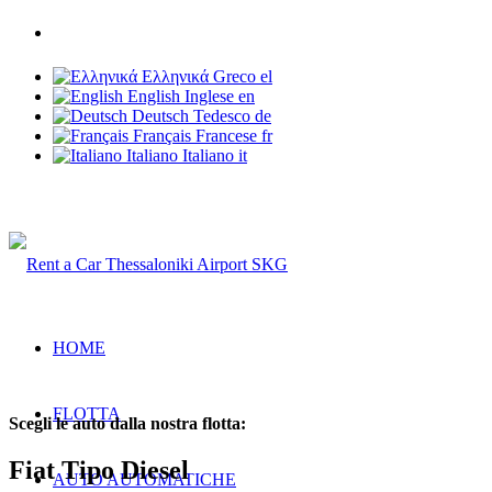
Telefono: +30 6937 203 703
Ελληνικά
Greco
el
English
Inglese
en
Deutsch
Tedesco
de
Français
Francese
fr
Italiano
Italiano
it
Rent a Car Thessaloniki Airport
HOME
FLOTTA
Scegli le auto dalla nostra flotta:
Fiat Tipo Diesel
AUTO AUTOMATICHE