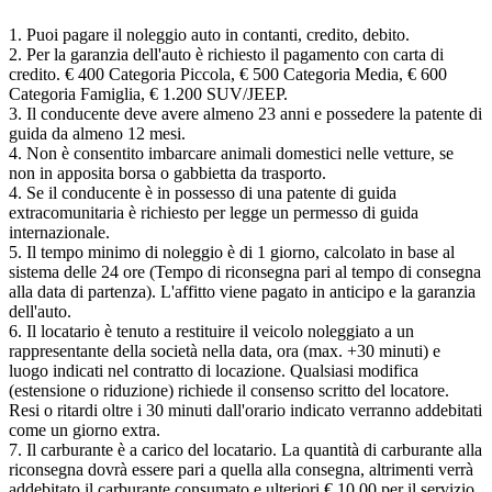
1. Puoi pagare il noleggio auto in contanti, credito, debito.
2. Per la garanzia dell'auto è richiesto il pagamento con carta di
credito. € 400 Categoria Piccola, € 500 Categoria Media, € 600
Categoria Famiglia, € 1.200 SUV/JEEP.
3. Il conducente deve avere almeno 23 anni e possedere la patente di
guida da almeno 12 mesi.
4. Non è consentito imbarcare animali domestici nelle vetture, se
non in apposita borsa o gabbietta da trasporto.
4. Se il conducente è in possesso di una patente di guida
extracomunitaria è richiesto per legge un permesso di guida
internazionale.
5. Il tempo minimo di noleggio è di 1 giorno, calcolato in base al
sistema delle 24 ore (Tempo di riconsegna pari al tempo di consegna
alla data di partenza). L'affitto viene pagato in anticipo e la garanzia
dell'auto.
6. Il locatario è tenuto a restituire il veicolo noleggiato a un
rappresentante della società nella data, ora (max. +30 minuti) e
luogo indicati nel contratto di locazione. Qualsiasi modifica
(estensione o riduzione) richiede il consenso scritto del locatore.
Resi o ritardi oltre i 30 minuti dall'orario indicato verranno addebitati
come un giorno extra.
7. Il carburante è a carico del locatario. La quantità di carburante alla
riconsegna dovrà essere pari a quella alla consegna, altrimenti verrà
addebitato il carburante consumato e ulteriori € 10,00 per il servizio