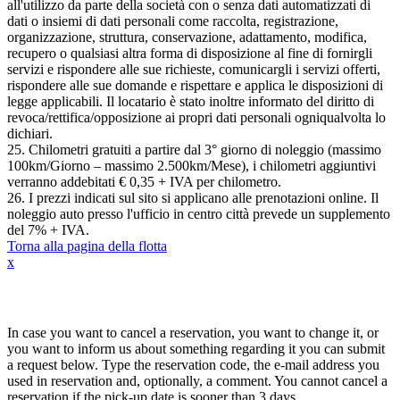
all'utilizzo da parte della società con o senza dati automatizzati di
dati o insiemi di dati personali come raccolta, registrazione,
organizzazione, struttura, conservazione, adattamento, modifica,
recupero o qualsiasi altra forma di disposizione al fine di fornirgli
servizi e rispondere alle sue richieste, comunicargli i servizi offerti,
rispondere alle sue domande e rispettare e applica le disposizioni di
legge applicabili. Il locatario è stato inoltre informato del diritto di
revoca/rettifica/opposizione ai propri dati personali ogniqualvolta lo
dichiari.
25. Chilometri gratuiti a partire dal 3° giorno di noleggio (massimo
100km/Giorno – massimo 2.500km/Mese), i chilometri aggiuntivi
verranno addebitati € 0,35 + IVA per chilometro.
26. I prezzi indicati sul sito si applicano alle prenotazioni online. Il
noleggio auto presso l'ufficio in centro città prevede un supplemento
del 7% + IVA.
Torna alla pagina della flotta
x
Annulla / Cambia prenotazione
In case you want to cancel a reservation, you want to change it, or
you want to inform us about something regarding it you can submit
a request below. Type the reservation code, the e-mail address you
used in reservation and, optionally, a comment. You cannot cancel a
reservation if the pick-up date is sooner than 3 days.