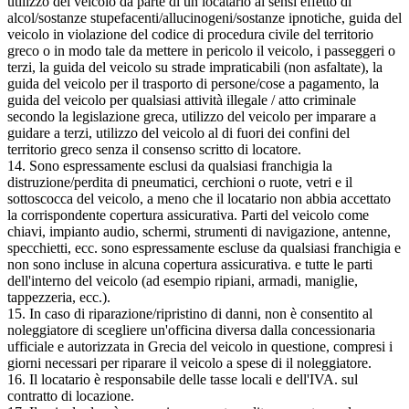
utilizzo del veicolo da parte di un locatario ai sensi effetto di
alcol/sostanze stupefacenti/allucinogeni/sostanze ipnotiche, guida del
veicolo in violazione del codice di procedura civile del territorio
greco o in modo tale da mettere in pericolo il veicolo, i passeggeri o
terzi, la guida del veicolo su strade impraticabili (non asfaltate), la
guida del veicolo per il trasporto di persone/cose a pagamento, la
guida del veicolo per qualsiasi attività illegale / atto criminale
secondo la legislazione greca, utilizzo del veicolo per imparare a
guidare a terzi, utilizzo del veicolo al di fuori dei confini del
territorio greco senza il consenso scritto di locatore.
14. Sono espressamente esclusi da qualsiasi franchigia la
distruzione/perdita di pneumatici, cerchioni o ruote, vetri e il
sottoscocca del veicolo, a meno che il locatario non abbia accettato
la corrispondente copertura assicurativa. Parti del veicolo come
chiavi, impianto audio, schermi, strumenti di navigazione, antenne,
specchietti, ecc. sono espressamente escluse da qualsiasi franchigia e
non sono incluse in alcuna copertura assicurativa. e tutte le parti
dell'interno del veicolo (ad esempio ripiani, armadi, maniglie,
tappezzeria, ecc.).
15. In caso di riparazione/ripristino di danni, non è consentito al
noleggiatore di scegliere un'officina diversa dalla concessionaria
ufficiale e autorizzata in Grecia del veicolo in questione, compresi i
giorni necessari per riparare il veicolo a spese di il noleggiatore.
16. Il locatario è responsabile delle tasse locali e dell'IVA. sul
contratto di locazione.