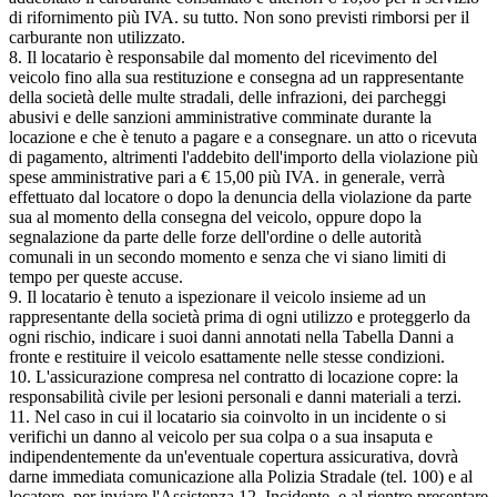
di rifornimento più IVA. su tutto. Non sono previsti rimborsi per il
carburante non utilizzato.
8. Il locatario è responsabile dal momento del ricevimento del
veicolo fino alla sua restituzione e consegna ad un rappresentante
della società delle multe stradali, delle infrazioni, dei parcheggi
abusivi e delle sanzioni amministrative comminate durante la
locazione e che è tenuto a pagare e a consegnare. un atto o ricevuta
di pagamento, altrimenti l'addebito dell'importo della violazione più
spese amministrative pari a € 15,00 più IVA. in generale, verrà
effettuato dal locatore o dopo la denuncia della violazione da parte
sua al momento della consegna del veicolo, oppure dopo la
segnalazione da parte delle forze dell'ordine o delle autorità
comunali in un secondo momento e senza che vi siano limiti di
tempo per queste accuse.
9. Il locatario è tenuto a ispezionare il veicolo insieme ad un
rappresentante della società prima di ogni utilizzo e proteggerlo da
ogni rischio, indicare i suoi danni annotati nella Tabella Danni a
fronte e restituire il veicolo esattamente nelle stesse condizioni.
10. L'assicurazione compresa nel contratto di locazione copre: la
responsabilità civile per lesioni personali e danni materiali a terzi.
11. Nel caso in cui il locatario sia coinvolto in un incidente o si
verifichi un danno al veicolo per sua colpa o a sua insaputa e
indipendentemente da un'eventuale copertura assicurativa, dovrà
darne immediata comunicazione alla Polizia Stradale (tel. 100) e al
locatore. per inviare l'Assistenza 12. Incidente, e al rientro presentare