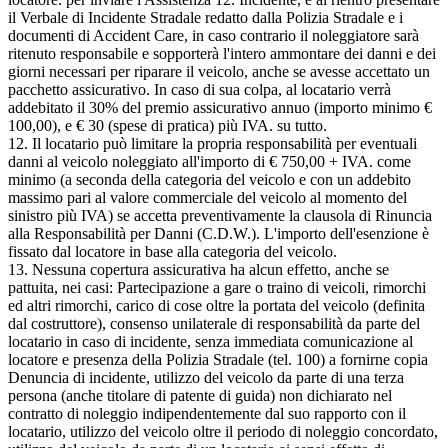
il Verbale di Incidente Stradale redatto dalla Polizia Stradale e i
documenti di Accident Care, in caso contrario il noleggiatore sarà
ritenuto responsabile e sopporterà l'intero ammontare dei danni e dei
giorni necessari per riparare il veicolo, anche se avesse accettato un
pacchetto assicurativo. In caso di sua colpa, al locatario verrà
addebitato il 30% del premio assicurativo annuo (importo minimo €
100,00), e € 30 (spese di pratica) più IVA. su tutto.
12. Il locatario può limitare la propria responsabilità per eventuali
danni al veicolo noleggiato all'importo di € 750,00 + IVA. come
minimo (a seconda della categoria del veicolo e con un addebito
massimo pari al valore commerciale del veicolo al momento del
sinistro più IVA) se accetta preventivamente la clausola di Rinuncia
alla Responsabilità per Danni (C.D.W.). L'importo dell'esenzione è
fissato dal locatore in base alla categoria del veicolo.
13. Nessuna copertura assicurativa ha alcun effetto, anche se
pattuita, nei casi: Partecipazione a gare o traino di veicoli, rimorchi
ed altri rimorchi, carico di cose oltre la portata del veicolo (definita
dal costruttore), consenso unilaterale di responsabilità da parte del
locatario in caso di incidente, senza immediata comunicazione al
locatore e presenza della Polizia Stradale (tel. 100) a fornirne copia
Denuncia di incidente, utilizzo del veicolo da parte di una terza
persona (anche titolare di patente di guida) non dichiarato nel
contratto di noleggio indipendentemente dal suo rapporto con il
locatario, utilizzo del veicolo oltre il periodo di noleggio concordato,