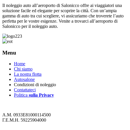
Il noleggio auto all’aeroporto di Salonicco offre ai viaggiatori una
soluzione facile ed elegante per scoprire la città. Con un’ampia
gamma di auto tra cui scegliere, vi assicuriamo che troverete l’auto
perfetta per le vostre esigenze. Venite a trovarci all’aeroporto di
Salonicco per il noleggio auto.
Menu
Home
Chi siamo
La nostra flotta
Autosalone
Condizioni di noleggio
Contattateci
Politica
sulla Privacy
Α.Μ. 0933Ε81000114500
Γ.Ε.Μ.Η. 59225904000