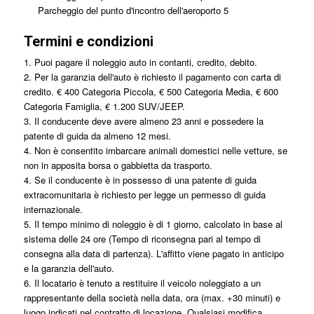
Parcheggio del punto d'incontro dell'aeroporto 5
Termini e condizioni
1. Puoi pagare il noleggio auto in contanti, credito, debito.
2. Per la garanzia dell'auto è richiesto il pagamento con carta di
credito. € 400 Categoria Piccola, € 500 Categoria Media, € 600
Categoria Famiglia, € 1.200 SUV/JEEP.
3. Il conducente deve avere almeno 23 anni e possedere la
patente di guida da almeno 12 mesi.
4. Non è consentito imbarcare animali domestici nelle vetture, se
non in apposita borsa o gabbietta da trasporto.
4. Se il conducente è in possesso di una patente di guida
extracomunitaria è richiesto per legge un permesso di guida
internazionale.
5. Il tempo minimo di noleggio è di 1 giorno, calcolato in base al
sistema delle 24 ore (Tempo di riconsegna pari al tempo di
consegna alla data di partenza). L'affitto viene pagato in anticipo
e la garanzia dell'auto.
6. Il locatario è tenuto a restituire il veicolo noleggiato a un
rappresentante della società nella data, ora (max. +30 minuti) e
luogo indicati nel contratto di locazione. Qualsiasi modifica