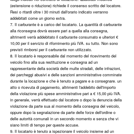
(estensione o riduzione) richiede il consenso scritto del locatore.
Resi o ritardi oltre i 30 minuti dall'orario indicato verranno
addebitati come un giorno extra.
7. Il carburante è a carico del locatario. La quantità di carburante
alla riconsegna dovrà essere pari a quella alla consegna,
altrimenti verrà addebitato il carburante consumato e ulteriori €
10,00 per il servizio di rifornimento più IVA. su tutto. Non sono
previsti rimborsi per il carburante non utilizzato.
8. Il locatario è responsabile dal momento del ricevimento del
veicolo fino alla sua restituzione e consegna ad un
rappresentante della società delle multe stradali, delle infrazioni,
dei parcheggi abusivi e delle sanzioni amministrative comminate
durante la locazione e che è tenuto a pagare e a consegnare. un
atto o ricevuta di pagamento, altrimenti l'addebito dell'importo
della violazione più spese amministrative pari a € 15,00 più IVA.
in generale, verrà effettuato dal locatore o dopo la denuncia della
violazione da parte sua al momento della consegna del veicolo,
oppure dopo la segnalazione da parte delle forze dell'ordine o
delle autorità comunali in un secondo momento e senza che vi
siano limiti di tempo per queste accuse.
9. Il locatario è tenuto a ispezionare il veicolo insieme ad un