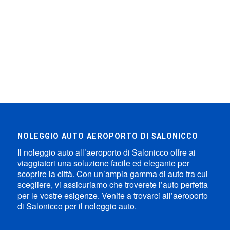
Con noi troverai tutto ciò di cui hai bisogno, dai
seggiolini per bambini, Wi-Fi, Bluetooth, catene da
neve per viaggiare in sicurezza ovunque.
Servizio 24 ore su 24 per trovare insieme una
soluzione a qualsiasi cosa ti succeda.
NOLEGGIO AUTO AEROPORTO DI SALONICCO
Il noleggio auto all’aeroporto di Salonicco offre ai
viaggiatori una soluzione facile ed elegante per
scoprire la città. Con un’ampia gamma di auto tra cui
scegliere, vi assicuriamo che troverete l’auto perfetta
per le vostre esigenze. Venite a trovarci all’aeroporto
di Salonicco per il noleggio auto.