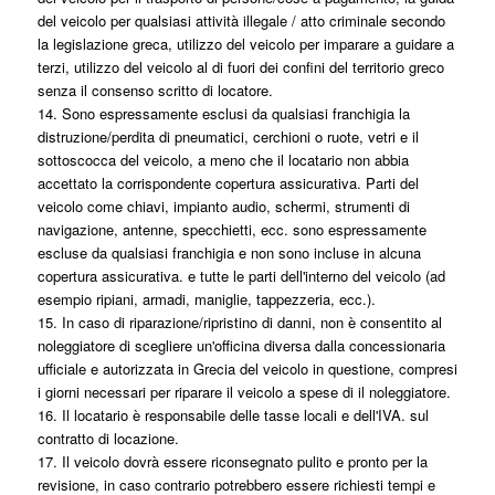
del veicolo per qualsiasi attività illegale / atto criminale secondo
la legislazione greca, utilizzo del veicolo per imparare a guidare a
terzi, utilizzo del veicolo al di fuori dei confini del territorio greco
senza il consenso scritto di locatore.
14. Sono espressamente esclusi da qualsiasi franchigia la
distruzione/perdita di pneumatici, cerchioni o ruote, vetri e il
sottoscocca del veicolo, a meno che il locatario non abbia
accettato la corrispondente copertura assicurativa. Parti del
veicolo come chiavi, impianto audio, schermi, strumenti di
navigazione, antenne, specchietti, ecc. sono espressamente
escluse da qualsiasi franchigia e non sono incluse in alcuna
copertura assicurativa. e tutte le parti dell'interno del veicolo (ad
esempio ripiani, armadi, maniglie, tappezzeria, ecc.).
15. In caso di riparazione/ripristino di danni, non è consentito al
noleggiatore di scegliere un'officina diversa dalla concessionaria
ufficiale e autorizzata in Grecia del veicolo in questione, compresi
i giorni necessari per riparare il veicolo a spese di il noleggiatore.
16. Il locatario è responsabile delle tasse locali e dell'IVA. sul
contratto di locazione.
17. Il veicolo dovrà essere riconsegnato pulito e pronto per la
revisione, in caso contrario potrebbero essere richiesti tempi e