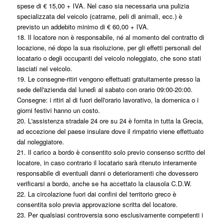
spese di € 15,00 + IVA. Nel caso sia necessaria una pulizia
specializzata del veicolo (catrame, peli di animali, ecc.) è
previsto un addebito minimo di € 60,00 + IVA.
18. Il locatore non è responsabile, né al momento del contratto di
locazione, né dopo la sua risoluzione, per gli effetti personali del
locatario o degli occupanti del veicolo noleggiato, che sono stati
lasciati nel veicolo.
19. Le consegne-ritiri vengono effettuati gratuitamente presso la
sede dell'azienda dal lunedì al sabato con orario 09:00-20:00.
Consegne: i ritiri al di fuori dell'orario lavorativo, la domenica o i
giorni festivi hanno un costo.
20. L'assistenza stradale 24 ore su 24 è fornita in tutta la Grecia,
ad eccezione del paese insulare dove il rimpatrio viene effettuato
dal noleggiatore.
21. Il carico a bordo è consentito solo previo consenso scritto del
locatore, in caso contrario il locatario sarà ritenuto interamente
responsabile di eventuali danni o deterioramenti che dovessero
verificarsi a bordo, anche se ha accettato la clausola C.D.W.
22. La circolazione fuori dai confini del territorio greco è
consentita solo previa approvazione scritta del locatore.
23. Per qualsiasi controversia sono esclusivamente competenti i