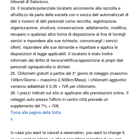
tribunali di Salonicco.
24. Il locatario/potenziale locatario acconsente alla raccolta e
all'utilizzo da parte della società con o senza dati automatizzati di
dati o insiemi di dati personali come raccolta, registrazione,
organizzazione, struttura, conservazione, adattamento, modifica,
recupero o qualsiasi altra forma di disposizione al fine di fornirgli
servizi e rispondere alle sue richieste, comunicargli i servizi
offerti, rispondere alle sue domande e rispettare e applica le
disposizioni di legge applicabili. Il locatario è stato inoltre
informato del diritto di revoca/rettifica/opposizione ai propri dati
personali ogniqualvolta lo dichiari.
25. Chilometri gratuiti a partire dal 3° giorno di noleggio (massimo
100km/Giorno – massimo 2.500km/Mese), i chilometri aggiuntivi
verranno addebitati € 0,35 + IVA per chilometro.
26. I prezzi indicati sul sito si applicano alle prenotazioni online. Il
noleggio auto presso l'ufficio in centro città prevede un
supplemento del 7% + IVA.
Torna alla pagina della flotta
x
Annulla / Cambia prenotazione
In case you want to cancel a reservation, you want to change it,
or you want to inform us about something regarding it you can