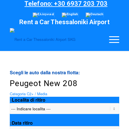
Telefono: +30 6937 203 703
Rent a Car Thessaloniki Airport
Scegli le auto dalla nostra flotta:
Peugeot New 208
Categoria C2+ / Media
Localita di ritiro
1
Data ritiro
2