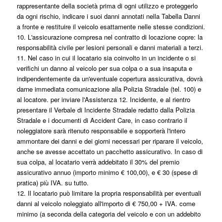
rappresentante della società prima di ogni utilizzo e proteggerlo
da ogni rischio, indicare i suoi danni annotati nella Tabella Danni
a fronte e restituire il veicolo esattamente nelle stesse condizioni.
10. L'assicurazione compresa nel contratto di locazione copre: la
responsabilità civile per lesioni personali e danni materiali a terzi.
11. Nel caso in cui il locatario sia coinvolto in un incidente o si
verifichi un danno al veicolo per sua colpa o a sua insaputa e
indipendentemente da un'eventuale copertura assicurativa, dovrà
darne immediata comunicazione alla Polizia Stradale (tel. 100) e
al locatore. per inviare l'Assistenza 12. Incidente, e al rientro
presentare il Verbale di Incidente Stradale redatto dalla Polizia
Stradale e i documenti di Accident Care, in caso contrario il
noleggiatore sarà ritenuto responsabile e sopporterà l'intero
ammontare dei danni e dei giorni necessari per riparare il veicolo,
anche se avesse accettato un pacchetto assicurativo. In caso di
sua colpa, al locatario verrà addebitato il 30% del premio
assicurativo annuo (importo minimo € 100,00), e € 30 (spese di
pratica) più IVA. su tutto.
12. Il locatario può limitare la propria responsabilità per eventuali
danni al veicolo noleggiato all'importo di € 750,00 + IVA. come
minimo (a seconda della categoria del veicolo e con un addebito