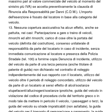
massimo pari al valore commerciale del veicolo al momento del
sinistro più IVA) se accetta preventivamente la clausola di
Rinuncia alla Responsabilità per Danni (C.D.W.). L'importo
dell'esenzione è fissato dal locatore in base alla categoria del
veicolo.
13. Nessuna copertura assicurativa ha alcun effetto, anche se
pattuita, nei casi: Partecipazione a gare o traino di veicoli,
rimorchi ed altri rimorchi, carico di cose oltre la portata del
veicolo (definita dal costruttore), consenso unilaterale di
responsabilità da parte del locatario in caso di incidente, senza
immediata comunicazione al locatore e presenza della Polizia
Stradale (tel. 100) a fornirne copia Denuncia di incidente, utilizzo
del veicolo da parte di una terza persona (anche titolare di
patente di guida) non dichiarato nel contratto di noleggio
indipendentemente dal suo rapporto con il locatario, utilizzo del
veicolo oltre il periodo di noleggio concordato, utilizzo del veicolo
da parte di un locatario ai sensi effetto di alcol/sostanze
stupefacenti/allucinogeni/sostanze ipnotiche, guida del veicolo in
violazione del codice di procedura civile del territorio greco o in
modo tale da mettere in pericolo il veicolo, i passeggeri o terzi, la
guida del veicolo su strade impraticabili (non asfaltate), la guida
del veicolo per il trasporto di persone/cose a pagamento, la guida