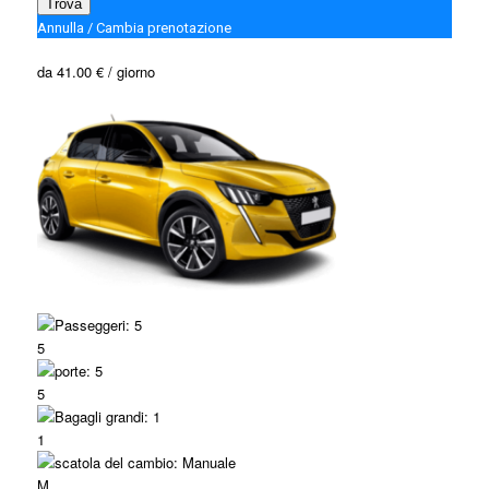
Trova
Annulla / Cambia prenotazione
da
41.00 €
/ giorno
5
5
1
M