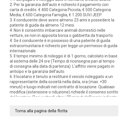
2. Per la garanzia dell'auto è richiesto il pagamento con
carta di credito. € 400 Categoria Piccola, € 500 Categoria
Media, € 600 Categoria Famiglia, € 1.200 SUV/JEEP.
3. Il conducente deve avere almeno 23 anni e possedere la
patente di guida da almeno 12 mesi.
4. Non è consentito imbarcare animali domestici nelle
vetture, se non in apposita borsa o gabbietta da trasporto.
4. Se il conducente è in possesso di una patente di guida
extracomunitaria è richiesto per legge un permesso di guida
internazionale.
5. Il tempo minimo di noleggio è di 1 giorno, calcolato in base
al sistema delle 24 ore (Tempo di riconsegna pari al tempo
di consegna alla data di partenza). L'affitto viene pagato in
anticipo e la garanzia dell'auto.
6. Il locatario è tenuto a restituire il veicolo noleggiato a un
rappresentante della società nella data, ora (max. +30
minuti) e luogo indicati nel contratto di locazione. Qualsiasi
modifica (estensione o riduzione) richiede il consenso scritto
del locatore. Resi o ritardi oltre i 30 minuti dall'orario indicato
verranno addebitati come un giorno extra.
7. Il carburante è a carico del locatario. La quantità di
Torna alla pagina della flotta
carburante alla riconsegna dovrà essere pari a quella alla
consegna, altrimenti verrà addebitato il carburante
consumato e ulteriori € 10,00 per il servizio di rifornimento
più IVA. su tutto. Non sono previsti rimborsi per il carburante