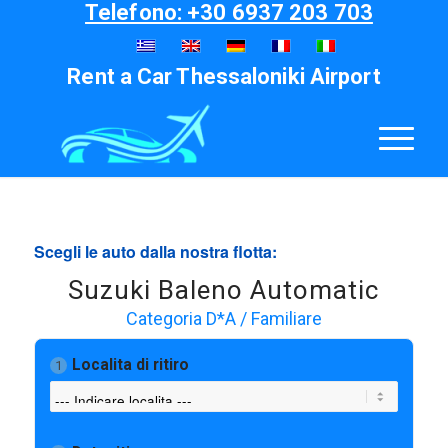
Telefono: +30 6937 203 703
Rent a Car Thessaloniki Airport
Scegli le auto dalla nostra flotta:
Suzuki Baleno Automatic
Categoria D*A / Familiare
Localita di ritiro
1