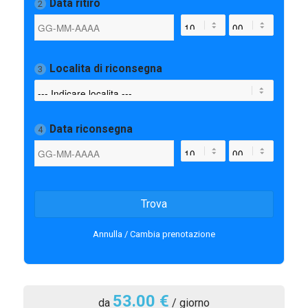
Data ritiro
2
Localita di riconsegna
3
Data riconsegna
4
Trova
Annulla / Cambia prenotazione
53.00 €
da
/ giorno